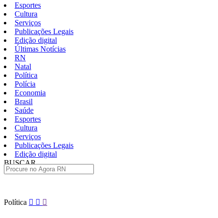
Esportes
Cultura
Serviços
Publicações Legais
Edição digital
Últimas Notícias
RN
Natal
Política
Polícia
Economia
Brasil
Saúde
Esportes
Cultura
Serviços
Publicações Legais
Edição digital
BUSCAR
ÚLTIMAS
Pular
Política
para
o