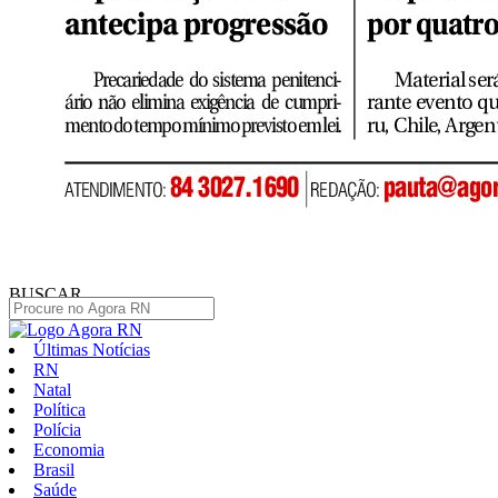
BUSCAR
Últimas Notícias
RN
Natal
Política
Polícia
Economia
Brasil
Saúde