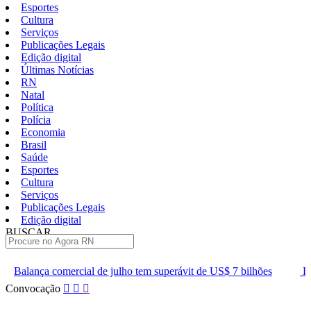
Esportes
Cultura
Serviços
Publicações Legais
Edição digital
Últimas Notícias
RN
Natal
Política
Polícia
Economia
Brasil
Saúde
Esportes
Cultura
Serviços
Publicações Legais
Edição digital
BUSCAR
ÚLTIMAS
de julho tem superávit de US$ 7 bilhões
Lei que aumenta punição
Pular
Convocação
para
o