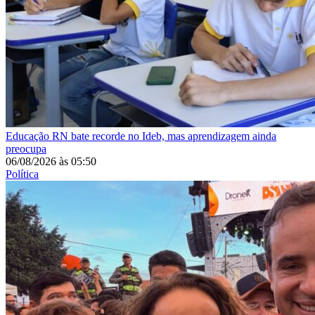
Educação
RN bate recorde no Ideb, mas aprendizagem ainda
preocupa
06/08/2026
às
05:50
Política