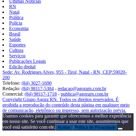
Últimas Notícias
RN
Natal
Política
Polícia
Economia
Brasil
Saúde
Esportes
Cultura
Serviços
Publicações Legais
Edição digital
Sede: Av. Rodrigues Alves, 955 - Tirol, Natal - RN, CEP:59020-
200
Telefone:
(84) 3027-1690
Redação:
(84) 98117-5384
-
redacao@agorarn.com.br
Comercial:
(84) 98117-1718
-
publica@agorarn.com.br
Copyright Grupo Agora RN. Todos os direitos reservados. É
proibida a reprodução do conteúdo desta página em qualquer meio
de comunicação, eletrônico ou impresso, sem autorização prévia.
Usamos cookies para garantir que oferecemos a melhor experiência
em nosso site. Se você continuar a usar este site, assumiremos que
você está satisfeito com ele.
Aceitar
Politica de Privacidade