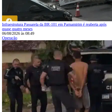
Infraestrutura
Passarela da BR-101 em Parnamirim é reaberta após
quase quatro meses
06/08/2026
às
08:49
Operação