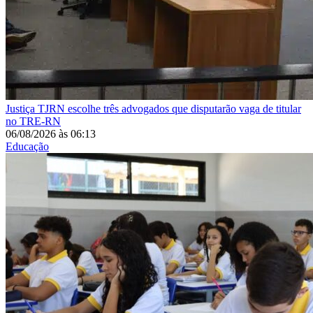
Justiça
TJRN escolhe três advogados que disputarão vaga de titular
no TRE-RN
06/08/2026
às
06:13
Educação