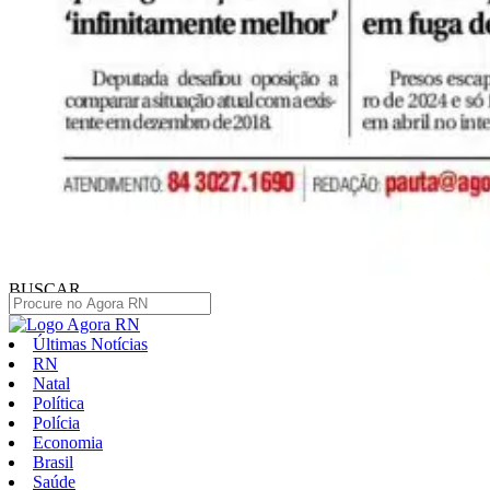
BUSCAR
Últimas Notícias
RN
Natal
Política
Polícia
Economia
Brasil
Saúde