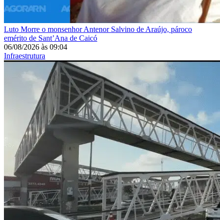
Luto
Morre o monsenhor Antenor Salvino de Araújo, pároco
emérito de Sant’Ana de Caicó
06/08/2026
às
09:04
Infraestrutura