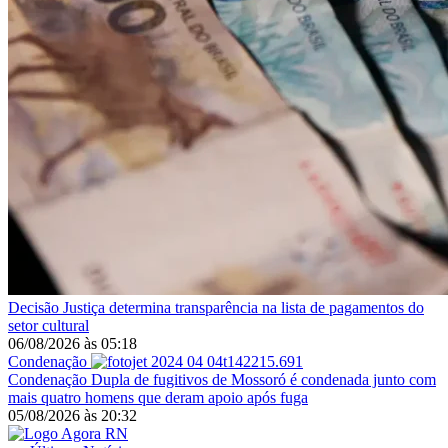
Decisão
Justiça determina transparência na lista de pagamentos do
setor cultural
06/08/2026
às
05:18
Condenação
Condenação
Dupla de fugitivos de Mossoró é condenada junto com
mais quatro homens que deram apoio após fuga
05/08/2026
às
20:32