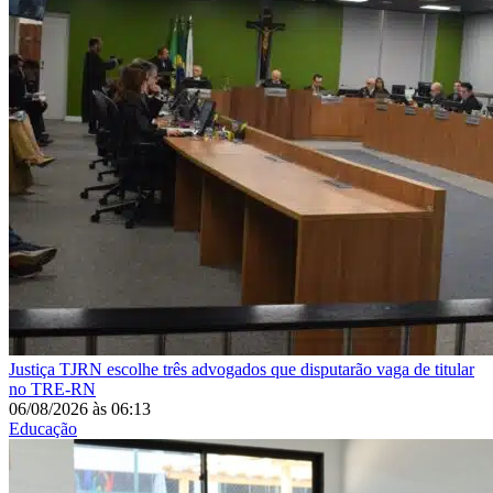
Justiça
TJRN escolhe três advogados que disputarão vaga de titular
no TRE-RN
06/08/2026
às
06:13
Educação