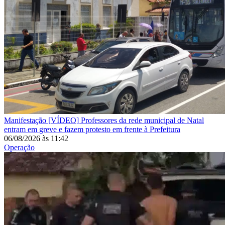
Manifestação
[VÍDEO] Professores da rede municipal de Natal
entram em greve e fazem protesto em frente à Prefeitura
06/08/2026
às
11:42
Operação