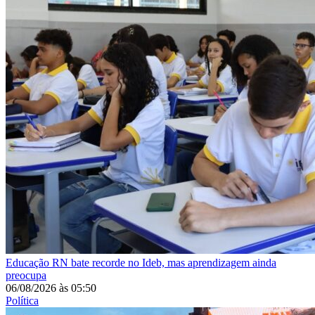
Educação
RN bate recorde no Ideb, mas aprendizagem ainda
preocupa
06/08/2026
às
05:50
Política