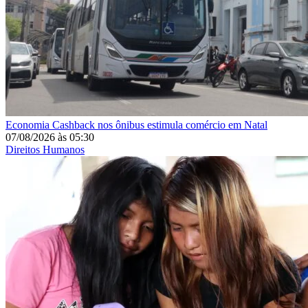
Economia
Cashback nos ônibus estimula comércio em Natal
07/08/2026
às
05:30
Direitos Humanos