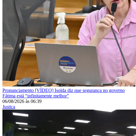
Pronunciamento
[VÍDEO] Isolda diz que segurança no governo
Fátima está “infinitamente melhor”
06/08/2026
às
06:39
Justiça