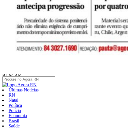
BUSCAR
Últimas Notícias
RN
Natal
Política
Polícia
Economia
Brasil
Saúde