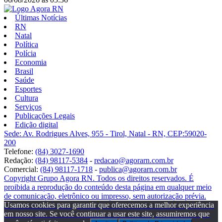
Últimas Notícias
RN
Natal
Política
Polícia
Economia
Brasil
Saúde
Esportes
Cultura
Serviços
Publicações Legais
Edição digital
Sede: Av. Rodrigues Alves, 955 - Tirol, Natal - RN, CEP:59020-
200
Telefone:
(84) 3027-1690
Redação:
(84) 98117-5384
-
redacao@agorarn.com.br
Comercial:
(84) 98117-1718
-
publica@agorarn.com.br
Copyright Grupo Agora RN. Todos os direitos reservados. É
proibida a reprodução do conteúdo desta página em qualquer meio
de comunicação, eletrônico ou impresso, sem autorização prévia.
Usamos cookies para garantir que oferecemos a melhor experiência
em nosso site. Se você continuar a usar este site, assumiremos que