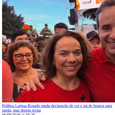
Política
Larissa Rosado muda declaração de cor e sai de branca para
parda, mas depois recua
06/08/2026
às
05:36