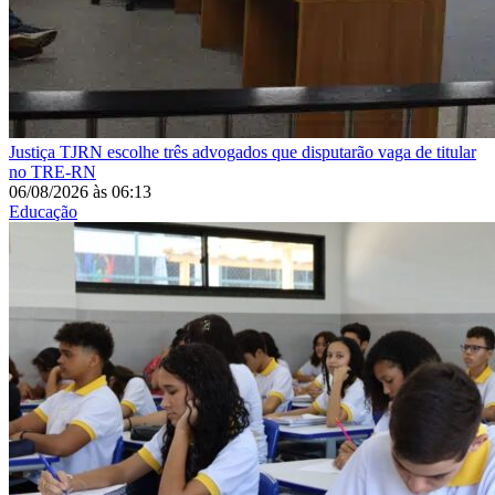
Justiça
TJRN escolhe três advogados que disputarão vaga de titular
no TRE-RN
06/08/2026
às
06:13
Educação