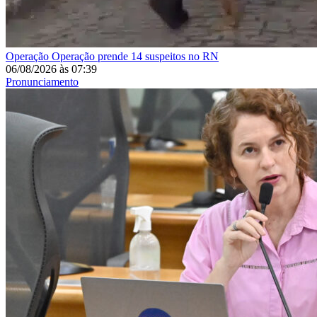
Operação
Operação prende 14 suspeitos no RN
06/08/2026
às
07:39
Pronunciamento