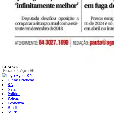
BUSCAR
Últimas Notícias
RN
Natal
Política
Polícia
Economia
Brasil
Saúde