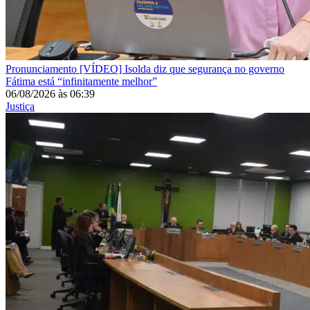
Pronunciamento
[VÍDEO] Isolda diz que segurança no governo
Fátima está “infinitamente melhor”
06/08/2026
às
06:39
Justiça