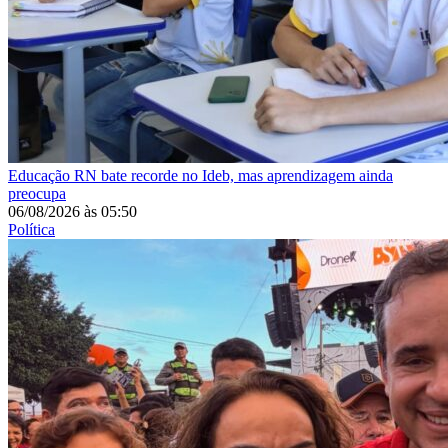
Educação
RN bate recorde no Ideb, mas aprendizagem ainda
preocupa
06/08/2026
às
05:50
Política