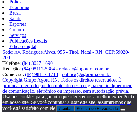
Polícia
Economia
Brasil
Saúde
Esportes
Cultura
Serviços
Publicações Legais
Edição digital
Sede: Av. Rodrigues Alves, 955 - Tirol, Natal - RN, CEP:59020-
200
Telefone:
(84) 3027-1690
Redação:
(84) 98117-5384
-
redacao@agorarn.com.br
Comercial:
(84) 98117-1718
-
publica@agorarn.com.br
Copyright Grupo Agora RN. Todos os direitos reservados. É
proibida a reprodução do conteúdo desta página em qualquer meio
de comunicação, eletrônico ou impresso, sem autorização prévia.
Usamos cookies para garantir que oferecemos a melhor experiência
em nosso site. Se você continuar a usar este site, assumiremos que
você está satisfeito com ele.
Aceitar
Politica de Privacidade