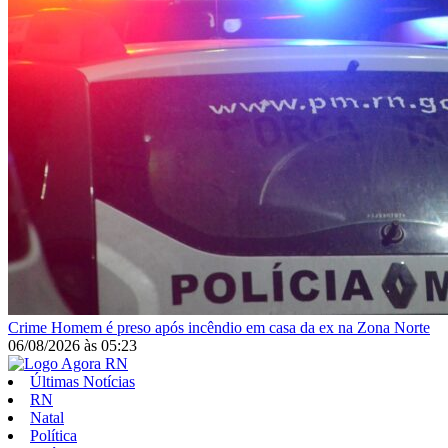
Crime
Homem é preso após incêndio em casa da ex na Zona Norte
06/08/2026
às
05:23
Últimas Notícias
RN
Natal
Política