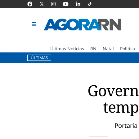
Últimas Notícias
RN
Natal
Política
ÚLTIMAS
Pular
para
o
Governo
conteúdo
temp
Portaria