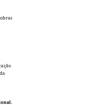
 obras
icação
 da
ional
.