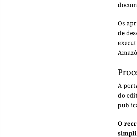
docum
Os apr
de des
execut
Amazô
Proc
A port
do edi
public
O recr
simpli