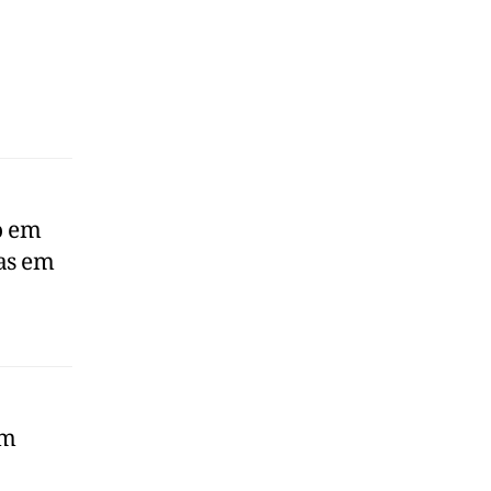
o em
as em
em