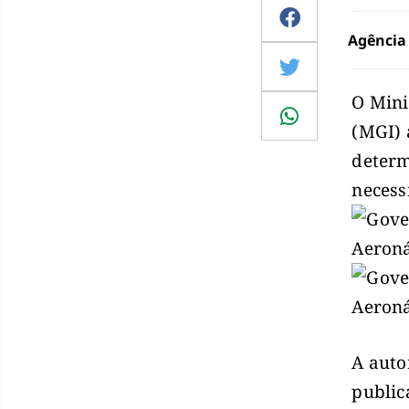
Agência 
O Mini
(MGI) 
determ
necess
A auto
publi