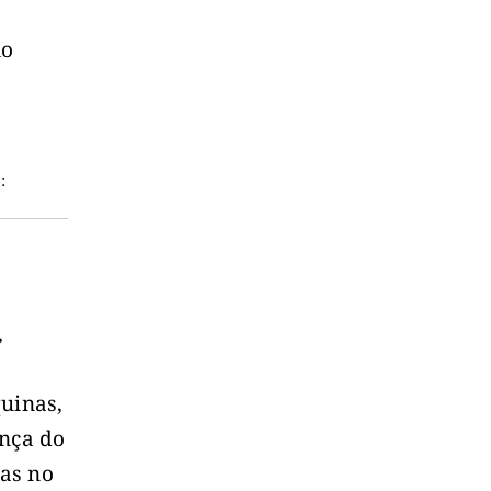
io
:
,
quinas,
ança do
tas no