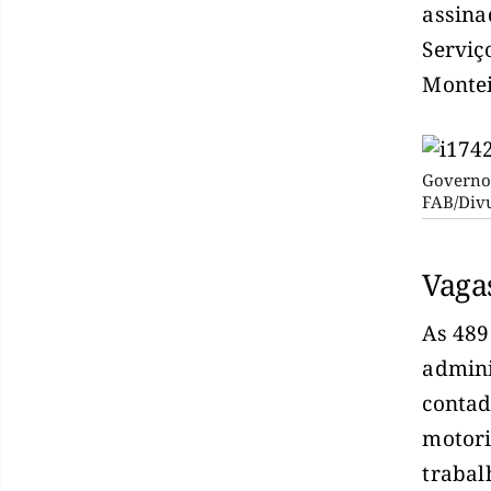
assina
Serviç
Montei
Governo 
FAB/Div
Vaga
As 489
admini
contad
motori
trabal