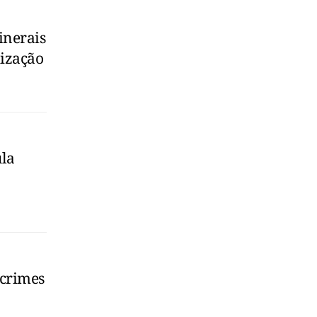
inerais
lização
ula
 crimes