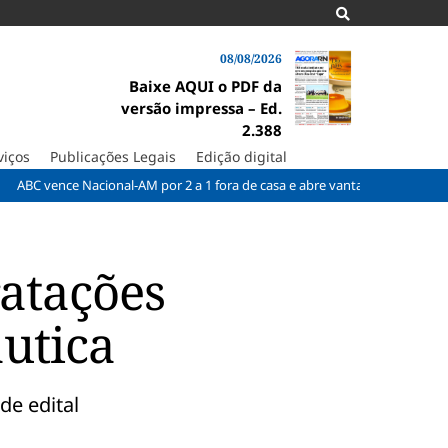
08/08/2026
Baixe AQUI o PDF da
versão impressa – Ed.
2.388
viços
Publicações Legais
Edição digital
ce Nacional-AM por 2 a 1 fora de casa e abre vantagem nas quartas
ratações
utica
de edital