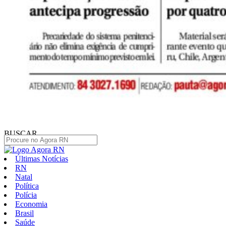
BUSCAR
Últimas Notícias
RN
Natal
Política
Polícia
Economia
Brasil
Saúde