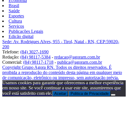
Economia
Brasil
Saúde
Esportes
Cultura
Serviços
Publicações Legais
Edição digital
Sede: Av. Rodrigues Alves, 955 - Tirol, Natal - RN, CEP:59020-
200
Telefone:
(84) 3027-1690
Redação:
(84) 98117-5384
-
redacao@agorarn.com.br
Comercial:
(84) 98117-1718
-
publica@agorarn.com.br
Copyright Grupo Agora RN. Todos os direitos reservados. É
proibida a reprodução do conteúdo desta página em qualquer meio
de comunicação, eletrônico ou impresso, sem autorização prévia.
Usamos cookies para garantir que oferecemos a melhor experiência
em nosso site. Se você continuar a usar este site, assumiremos que
você está satisfeito com ele.
Aceitar
Politica de Privacidade