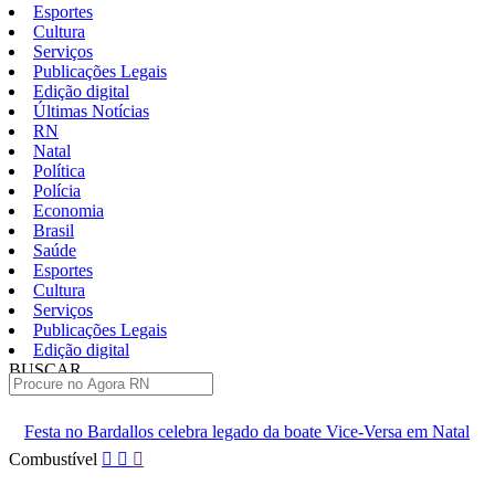
Esportes
Cultura
Serviços
Publicações Legais
Edição digital
Últimas Notícias
RN
Natal
Política
Polícia
Economia
Brasil
Saúde
Esportes
Cultura
Serviços
Publicações Legais
Edição digital
BUSCAR
ÚLTIMAS
elebra legado da boate Vice-Versa em Natal
Documentário sobre T
Pular
Combustível
para
o