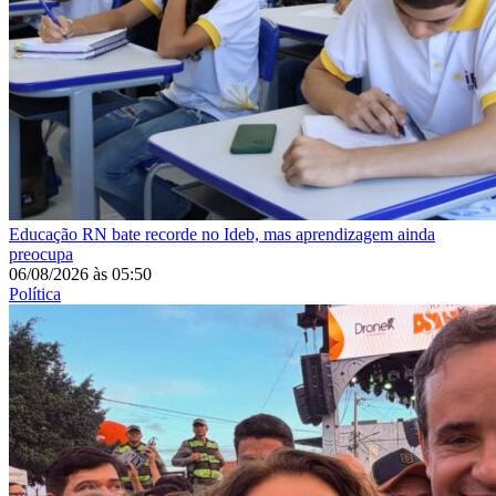
Educação
RN bate recorde no Ideb, mas aprendizagem ainda
preocupa
06/08/2026
às
05:50
Política