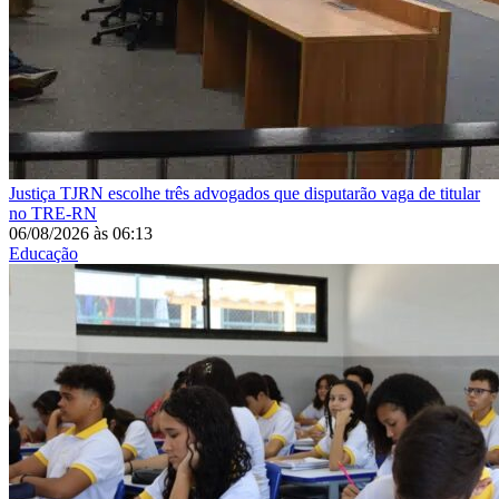
Justiça
TJRN escolhe três advogados que disputarão vaga de titular
no TRE-RN
06/08/2026
às
06:13
Educação