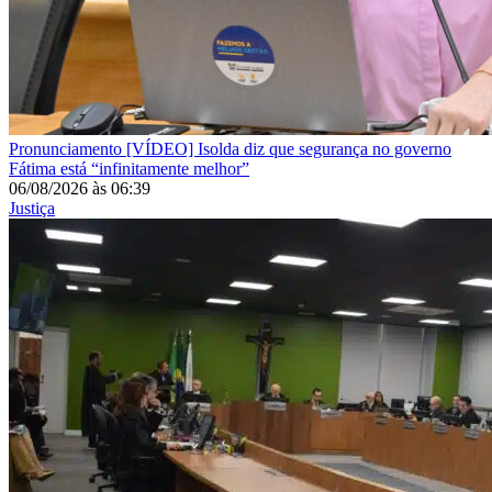
Pronunciamento
[VÍDEO] Isolda diz que segurança no governo
Fátima está “infinitamente melhor”
06/08/2026
às
06:39
Justiça