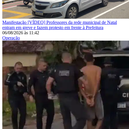
Manifestação
[VÍDEO] Professores da rede municipal de Natal
entram em greve e fazem protesto em frente à Prefeitura
06/08/2026
às
11:42
Operação