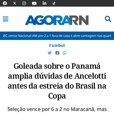
ional-AM por 2 a 1 fora de casa e abre vantagem nas quartas
Cine Se
Pular
Futebol
para
o
conteúdo
Goleada sobre o Panamá
amplia dúvidas de Ancelotti
antes da estreia do Brasil na
Copa
Seleção vence por 6 a 2 no Maracanã, mas