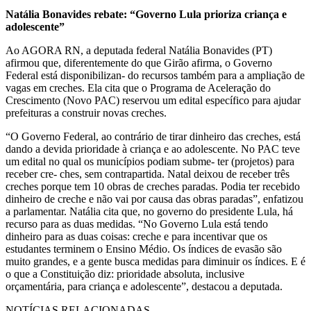
Natália Bonavides rebate: “Governo Lula prioriza criança e
adolescente”
Ao AGORA RN, a deputada federal Natália Bonavides (PT)
afirmou que, diferentemente do que Girão afirma, o Governo
Federal está disponibilizan- do recursos também para a ampliação de
vagas em creches. Ela cita que o Programa de Aceleração do
Crescimento (Novo PAC) reservou um edital específico para ajudar
prefeituras a construir novas creches.
“O Governo Federal, ao contrário de tirar dinheiro das creches, está
dando a devida prioridade à criança e ao adolescente. No PAC teve
um edital no qual os municípios podiam subme- ter (projetos) para
receber cre- ches, sem contrapartida. Natal deixou de receber três
creches porque tem 10 obras de creches paradas. Podia ter recebido
dinheiro de creche e não vai por causa das obras paradas”, enfatizou
a parlamentar. Natália cita que, no governo do presidente Lula, há
recurso para as duas medidas. “No Governo Lula está tendo
dinheiro para as duas coisas: creche e para incentivar que os
estudantes terminem o Ensino Médio. Os índices de evasão são
muito grandes, e a gente busca medidas para diminuir os índices. E é
o que a Constituição diz: prioridade absoluta, inclusive
orçamentária, para criança e adolescente”, destacou a deputada.
NOTÍCIAS RELACIONADAS