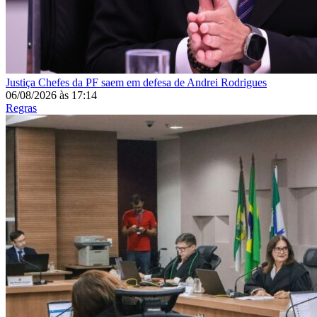
Justiça
Chefes da PF saem em defesa de Andrei Rodrigues
06/08/2026
às
17:14
Regras