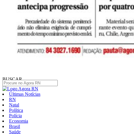
BUSCAR
Últimas Notícias
RN
Natal
Política
Polícia
Economia
Brasil
Saúde