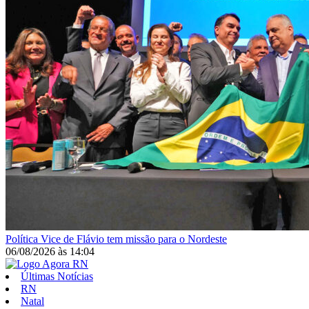
Política
Vice de Flávio tem missão para o Nordeste
06/08/2026
às
14:04
Últimas Notícias
RN
Natal