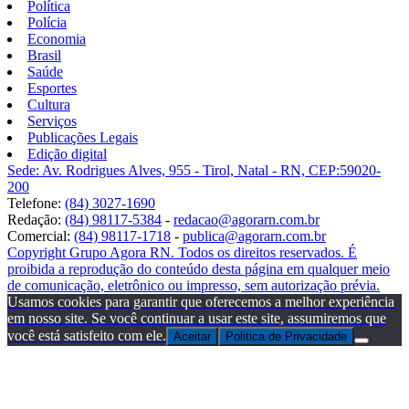
Política
Polícia
Economia
Brasil
Saúde
Esportes
Cultura
Serviços
Publicações Legais
Edição digital
Sede: Av. Rodrigues Alves, 955 - Tirol, Natal - RN, CEP:59020-
200
Telefone:
(84) 3027-1690
Redação:
(84) 98117-5384
-
redacao@agorarn.com.br
Comercial:
(84) 98117-1718
-
publica@agorarn.com.br
Copyright Grupo Agora RN. Todos os direitos reservados. É
proibida a reprodução do conteúdo desta página em qualquer meio
de comunicação, eletrônico ou impresso, sem autorização prévia.
Usamos cookies para garantir que oferecemos a melhor experiência
em nosso site. Se você continuar a usar este site, assumiremos que
você está satisfeito com ele.
Aceitar
Politica de Privacidade