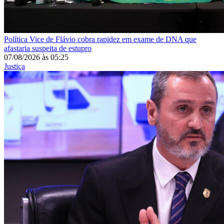
Política
Vice de Flávio cobra rapidez em exame de DNA que
afastaria suspeita de estupro
07/08/2026
às
05:25
Justiça