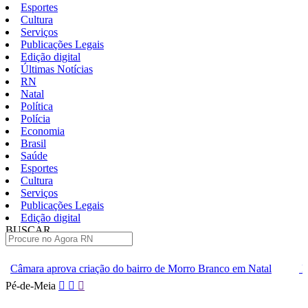
Esportes
Cultura
Serviços
Publicações Legais
Edição digital
Últimas Notícias
RN
Natal
Política
Polícia
Economia
Brasil
Saúde
Esportes
Cultura
Serviços
Publicações Legais
Edição digital
BUSCAR
ÚLTIMAS
ão do bairro de Morro Branco em Natal
Festa no Bardallos cele
Pular
Pé-de-Meia
para
o