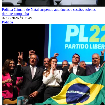
Política
Câmara de Natal suspende audiências e sessões solenes
durante campanha
07/08/2026
às
05:49
Política