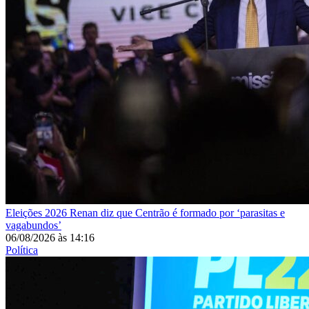
Eleições 2026
Renan diz que Centrão é formado por ‘parasitas e
vagabundos’
06/08/2026
às
14:16
Política