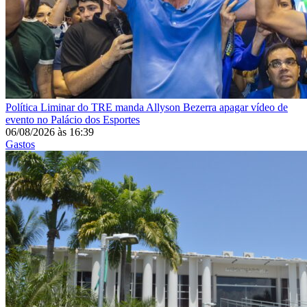
Política
Liminar do TRE manda Allyson Bezerra apagar vídeo de
evento no Palácio dos Esportes
06/08/2026
às
16:39
Gastos