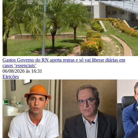
Gastos
Governo do RN aperta regras e só vai liberar diárias em
casos ‘essenciais’
06/08/2026
às
16:31
Eleições