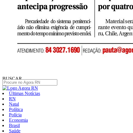
BUSCAR
Últimas Notícias
RN
Natal
Política
Polícia
Economia
Brasil
Saúde