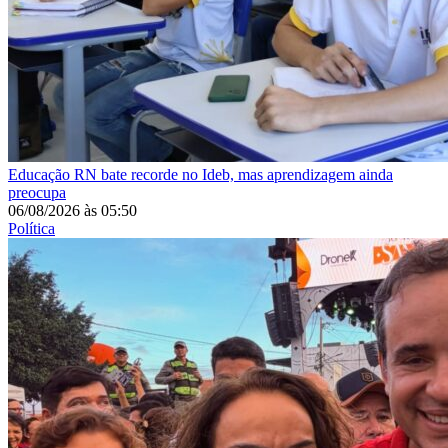
Educação
RN bate recorde no Ideb, mas aprendizagem ainda
preocupa
06/08/2026
às
05:50
Política