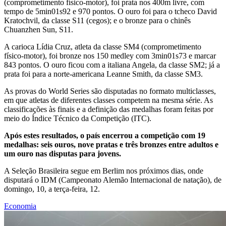
(comprometimento físico-motor), foi prata nos 400m livre, com
tempo de 5min01s92 e 970 pontos. O ouro foi para o tcheco David
Kratochvil, da classe S11 (cegos); e o bronze para o chinês
Chuanzhen Sun, S11.
A carioca Lídia Cruz, atleta da classe SM4 (comprometimento
físico-motor), foi bronze nos 150 medley com 3min01s73 e marcar
843 pontos. O ouro ficou com a italiana Angela, da classe SM2; já a
prata foi para a norte-americana Leanne Smith, da classe SM3.
As provas do World Series são disputadas no formato multiclasses,
em que atletas de diferentes classes competem na mesma série. As
classificações às finais e a definição das medalhas foram feitas por
meio do Índice Técnico da Competição (ITC).
Após estes resultados, o país encerrou a competição com 19
medalhas: seis ouros, nove pratas e três bronzes entre adultos e
um ouro nas disputas para jovens.
A Seleção Brasileira segue em Berlim nos próximos dias, onde
disputará o IDM (Campeonato Alemão Internacional de natação), de
domingo, 10, a terça-feira, 12.
Economia