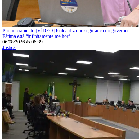
Pronunciamento
[VÍDEO] Isolda diz que segurança no governo
Fátima está “infinitamente melhor”
06/08/2026
às
06:39
Justiça