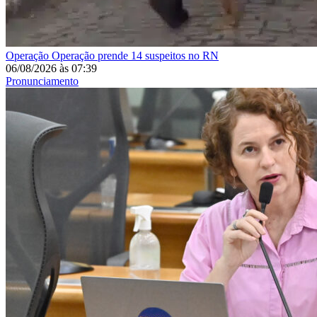
Operação
Operação prende 14 suspeitos no RN
06/08/2026
às
07:39
Pronunciamento