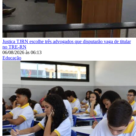
Justiça
TJRN escolhe três advogados que disputarão vaga de titular
no TRE-RN
06/08/2026
às
06:13
Educação