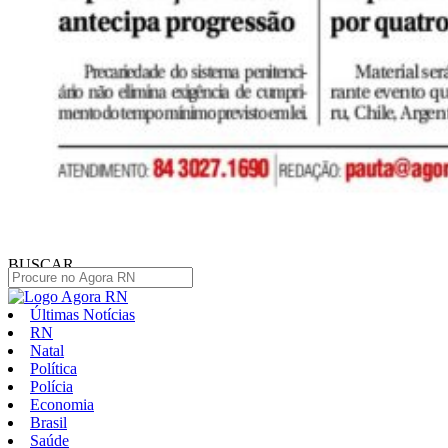
BUSCAR
Últimas Notícias
RN
Natal
Política
Polícia
Economia
Brasil
Saúde