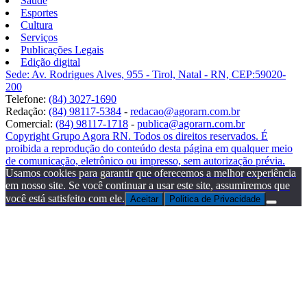
Saúde
Esportes
Cultura
Serviços
Publicações Legais
Edição digital
Sede: Av. Rodrigues Alves, 955 - Tirol, Natal - RN, CEP:59020-
200
Telefone:
(84) 3027-1690
Redação:
(84) 98117-5384
-
redacao@agorarn.com.br
Comercial:
(84) 98117-1718
-
publica@agorarn.com.br
Copyright Grupo Agora RN. Todos os direitos reservados. É
proibida a reprodução do conteúdo desta página em qualquer meio
de comunicação, eletrônico ou impresso, sem autorização prévia.
Usamos cookies para garantir que oferecemos a melhor experiência
em nosso site. Se você continuar a usar este site, assumiremos que
você está satisfeito com ele.
Aceitar
Politica de Privacidade