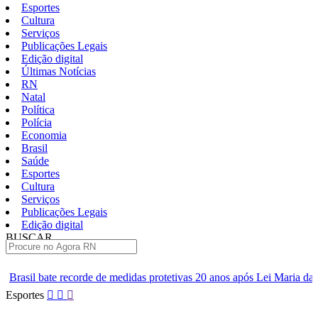
Esportes
Cultura
Serviços
Publicações Legais
Edição digital
Últimas Notícias
RN
Natal
Política
Polícia
Economia
Brasil
Saúde
Esportes
Cultura
Serviços
Publicações Legais
Edição digital
BUSCAR
ÚLTIMAS
orde de medidas protetivas 20 anos após Lei Maria da Penha
ABC a
Pular
Esportes
para
o