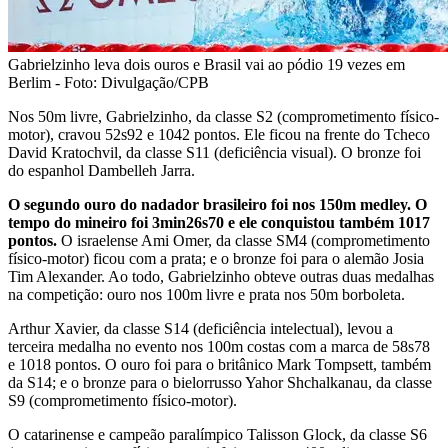
Gabrielzinho leva dois ouros e Brasil vai ao pódio 19 vezes em
Berlim - Foto: Divulgação/CPB
Nos 50m livre, Gabrielzinho, da classe S2 (comprometimento físico-
motor), cravou 52s92 e 1042 pontos. Ele ficou na frente do Tcheco
David Kratochvil, da classe S11 (deficiência visual). O bronze foi
do espanhol Dambelleh Jarra.
O segundo ouro do nadador brasileiro foi nos 150m medley. O
tempo do mineiro foi 3min26s70 e ele conquistou também 1017
pontos.
O israelense Ami Omer, da classe SM4 (comprometimento
físico-motor) ficou com a prata; e o bronze foi para o alemão Josia
Tim Alexander. Ao todo, Gabrielzinho obteve outras duas medalhas
na competição: ouro nos 100m livre e prata nos 50m borboleta.
Arthur Xavier, da classe S14 (deficiência intelectual), levou a
terceira medalha no evento nos 100m costas com a marca de 58s78
e 1018 pontos. O ouro foi para o britânico Mark Tompsett, também
da S14; e o bronze para o bielorrusso Yahor Shchalkanau, da classe
S9 (comprometimento físico-motor).
O catarinense e campeão paralímpico Talisson Glock, da classe S6