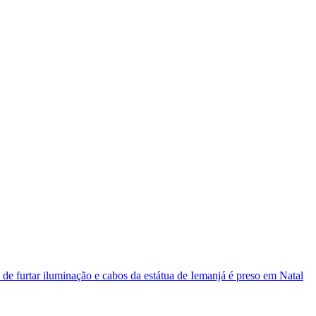
ção e cabos da estátua de Iemanjá é preso em Natal
Homem é preso