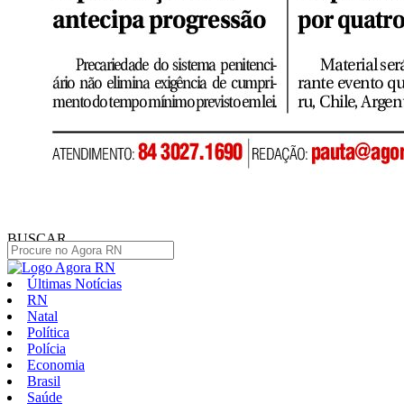
BUSCAR
Últimas Notícias
RN
Natal
Política
Polícia
Economia
Brasil
Saúde