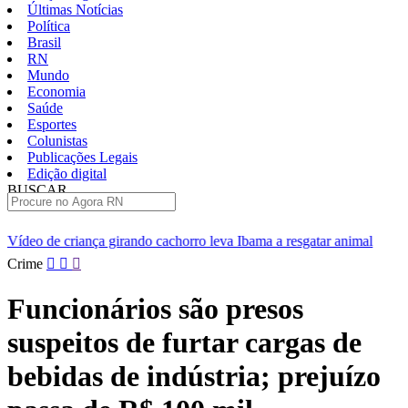
Últimas Notícias
Política
Brasil
RN
Mundo
Economia
Saúde
Esportes
Colunistas
Publicações Legais
Edição digital
BUSCAR
ÚLTIMAS
do cachorro leva Ibama a resgatar animal
[VÍDEO] Professores da
Pular
Crime
para
o
Funcionários são presos
conteúdo
suspeitos de furtar cargas de
bebidas de indústria; prejuízo