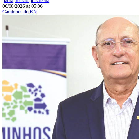
parda, mas depois recua
06/08/2026
às
05:36
Caminhos do RN