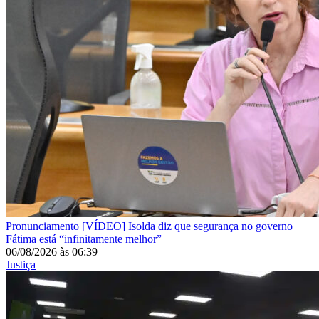
Pronunciamento
[VÍDEO] Isolda diz que segurança no governo
Fátima está “infinitamente melhor”
06/08/2026
às
06:39
Justiça