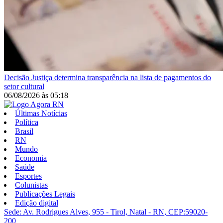
Decisão
Justiça determina transparência na lista de pagamentos do
setor cultural
06/08/2026
às
05:18
Últimas Notícias
Política
Brasil
RN
Mundo
Economia
Saúde
Esportes
Colunistas
Publicações Legais
Edição digital
Sede: Av. Rodrigues Alves, 955 - Tirol, Natal - RN, CEP:59020-
200