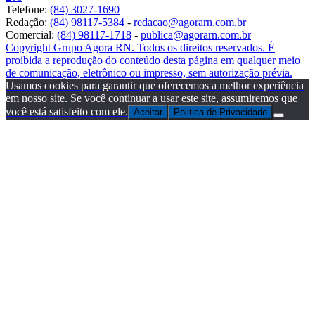
Telefone:
(84) 3027-1690
Redação:
(84) 98117-5384
-
redacao@agorarn.com.br
Comercial:
(84) 98117-1718
-
publica@agorarn.com.br
Copyright Grupo Agora RN. Todos os direitos reservados. É
proibida a reprodução do conteúdo desta página em qualquer meio
de comunicação, eletrônico ou impresso, sem autorização prévia.
Usamos cookies para garantir que oferecemos a melhor experiência
em nosso site. Se você continuar a usar este site, assumiremos que
você está satisfeito com ele.
Aceitar
Politica de Privacidade