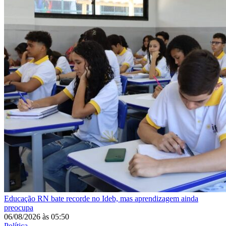
Educação
RN bate recorde no Ideb, mas aprendizagem ainda
preocupa
06/08/2026
às
05:50
Política