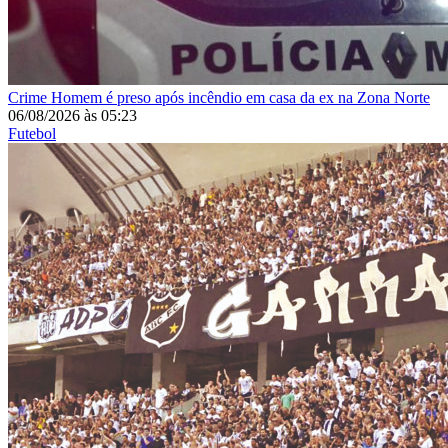
Crime
Homem é preso após incêndio em casa da ex na Zona Norte
06/08/2026
às
05:23
Futebol