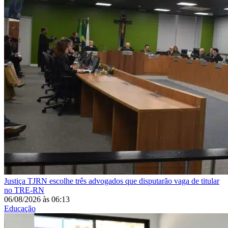
Justiça
TJRN escolhe três advogados que disputarão vaga de titular
no TRE-RN
06/08/2026
às
06:13
Educação