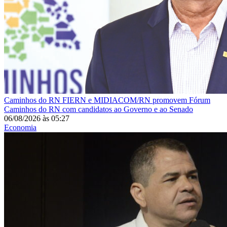
Caminhos do RN
FIERN e MIDIACOM/RN promovem Fórum
Caminhos do RN com candidatos ao Governo e ao Senado
06/08/2026
às
05:27
Economia