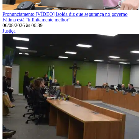
Pronunciamento
[VÍDEO] Isolda diz que segurança no governo
Fátima está “infinitamente melhor”
06/08/2026
às
06:39
Justiça