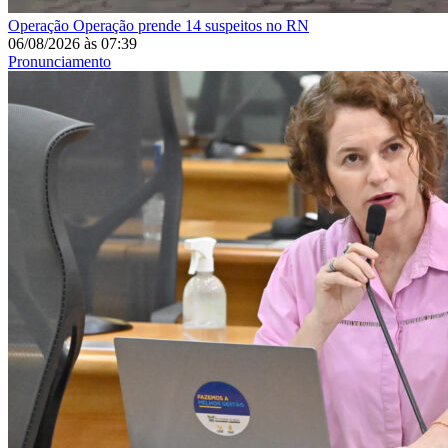
Operação
Operação prende 14 suspeitos no RN
06/08/2026
às
07:39
Pronunciamento