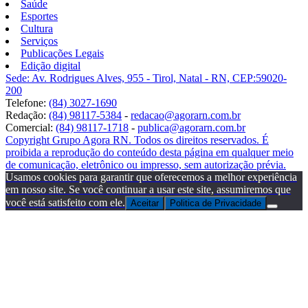
Saúde
Esportes
Cultura
Serviços
Publicações Legais
Edição digital
Sede: Av. Rodrigues Alves, 955 - Tirol, Natal - RN, CEP:59020-
200
Telefone:
(84) 3027-1690
Redação:
(84) 98117-5384
-
redacao@agorarn.com.br
Comercial:
(84) 98117-1718
-
publica@agorarn.com.br
Copyright Grupo Agora RN. Todos os direitos reservados. É
proibida a reprodução do conteúdo desta página em qualquer meio
de comunicação, eletrônico ou impresso, sem autorização prévia.
Usamos cookies para garantir que oferecemos a melhor experiência
em nosso site. Se você continuar a usar este site, assumiremos que
você está satisfeito com ele.
Aceitar
Politica de Privacidade