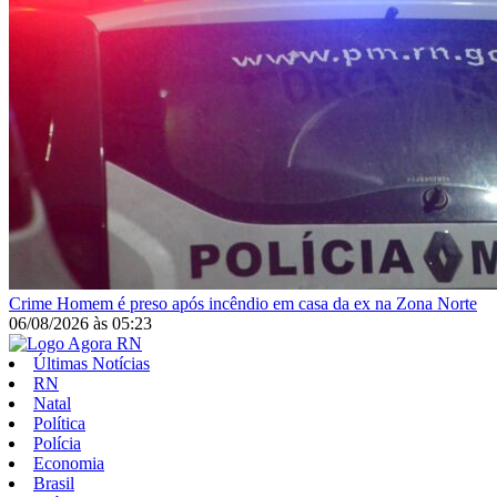
Crime
Homem é preso após incêndio em casa da ex na Zona Norte
06/08/2026
às
05:23
Últimas Notícias
RN
Natal
Política
Polícia
Economia
Brasil