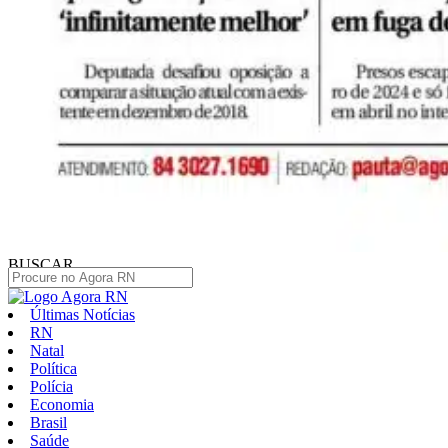
BUSCAR
Últimas Notícias
RN
Natal
Política
Polícia
Economia
Brasil
Saúde