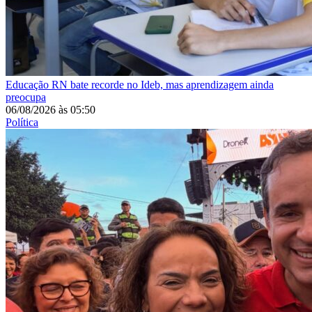
Educação
RN bate recorde no Ideb, mas aprendizagem ainda
preocupa
06/08/2026
às
05:50
Política