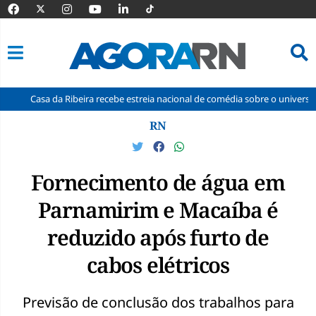
sa da Ribeira recebe estreia nacional de comédia sobre o universo dos prof
Pular
RN
para
o
conteúdo
Fornecimento de água em
Parnamirim e Macaíba é
reduzido após furto de
cabos elétricos
Previsão de conclusão dos trabalhos para