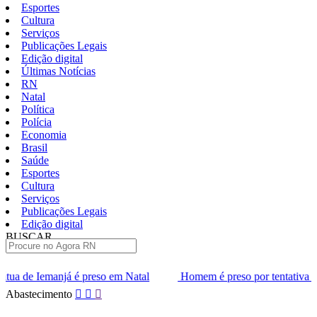
Esportes
Cultura
Serviços
Publicações Legais
Edição digital
Últimas Notícias
RN
Natal
Política
Polícia
Economia
Brasil
Saúde
Esportes
Cultura
Serviços
Publicações Legais
Edição digital
BUSCAR
ÚLTIMAS
so em Natal
Homem é preso por tentativa de homicídio contra poli
Pular
Abastecimento
para
o