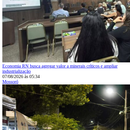
Economia
RN busca agregar valor a minerais críticos e ampliar
industrialização
07/08/2026
às
05:34
Mossoró