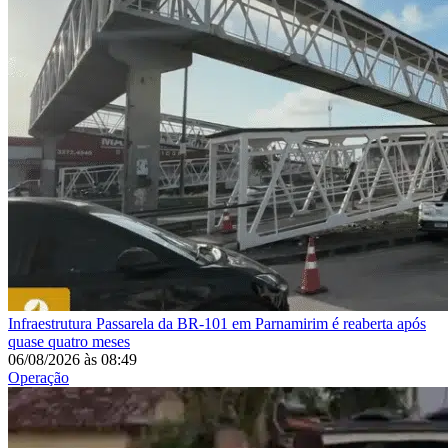
Infraestrutura
Passarela da BR-101 em Parnamirim é reaberta após
quase quatro meses
06/08/2026
às
08:49
Operação