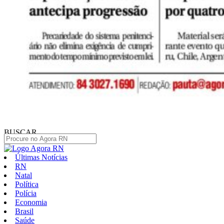
BUSCAR
Últimas Notícias
RN
Natal
Política
Polícia
Economia
Brasil
Saúde