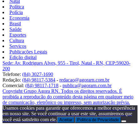
Natal
Política
Polícia
Economia
Brasil
Saúde
Esportes
Cultura
Serviços
Publicações Legais
Edição digital
Sede: Av. Rodrigues Alves, 955 - Tirol, Natal - RN, CEP:59020-
200
Telefone:
(84) 3027-1690
Redação:
(84) 98117-5384
-
redacao@agorarn.com.br
Comercial:
(84) 98117-1718
-
publica@agorarn.com.br
Copyright Grupo Agora RN. Todos os direitos reservados. É
proibida a reprodução do conteúdo desta página em qualquer meio
de comunicação, eletrônico ou impresso, sem autorização prévia.
Usamos cookies para garantir que oferecemos a melhor experiência
em nosso site. Se você continuar a usar este site, assumiremos que
você está satisfeito com ele.
Aceitar
Politica de Privacidade