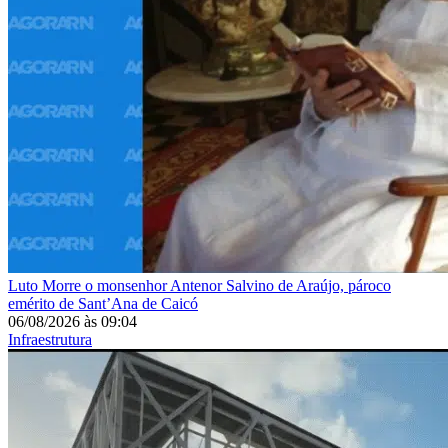
Luto
Morre o monsenhor Antenor Salvino de Araújo, pároco
emérito de Sant’Ana de Caicó
06/08/2026
às
09:04
Infraestrutura