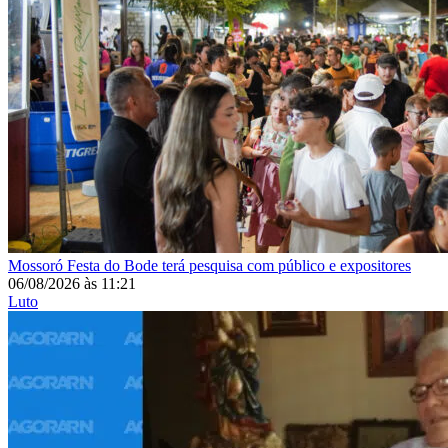
Mossoró
Festa do Bode terá pesquisa com público e expositores
06/08/2026
às
11:21
Luto