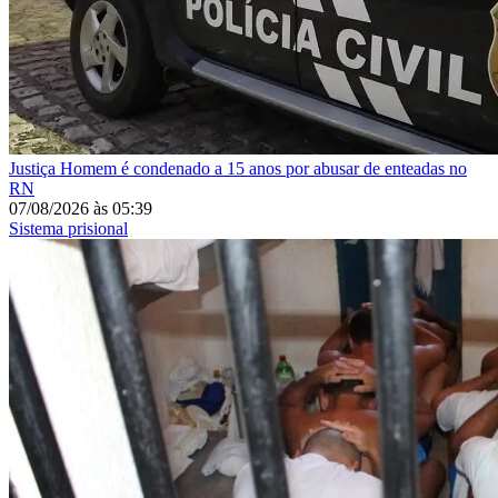
Justiça
Homem é condenado a 15 anos por abusar de enteadas no
RN
07/08/2026
às
05:39
Sistema prisional