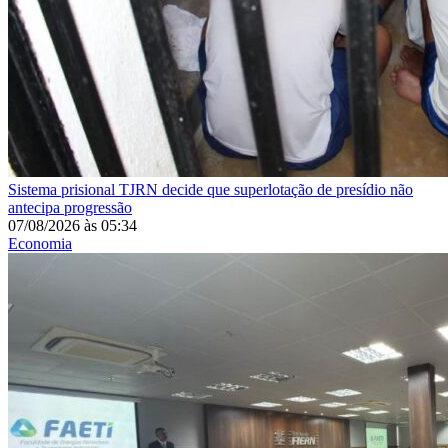
Sistema prisional
TJRN decide que superlotação de presídio não
antecipa progressão
07/08/2026
às
05:34
Economia