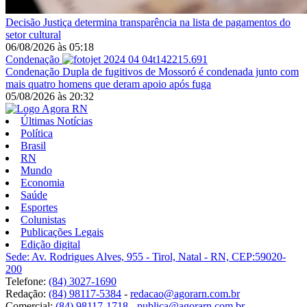
Decisão
Justiça determina transparência na lista de pagamentos do
setor cultural
06/08/2026
às
05:18
Condenação
Condenação
Dupla de fugitivos de Mossoró é condenada junto com
mais quatro homens que deram apoio após fuga
05/08/2026
às
20:32
Últimas Notícias
Política
Brasil
RN
Mundo
Economia
Saúde
Esportes
Colunistas
Publicações Legais
Edição digital
Sede: Av. Rodrigues Alves, 955 - Tirol, Natal - RN, CEP:59020-
200
Telefone:
(84) 3027-1690
Redação:
(84) 98117-5384
-
redacao@agorarn.com.br
Comercial:
(84) 98117-1718
-
publica@agorarn.com.br