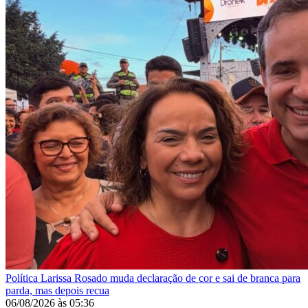
Política
Larissa Rosado muda declaração de cor e sai de branca para
parda, mas depois recua
06/08/2026
às
05:36