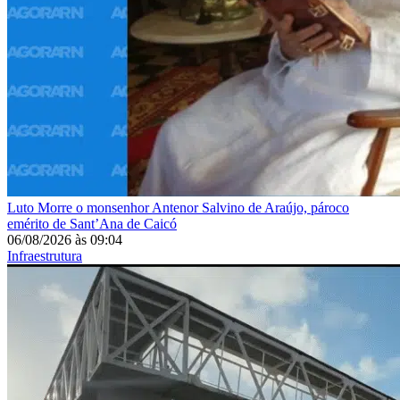
Luto
Morre o monsenhor Antenor Salvino de Araújo, pároco
emérito de Sant’Ana de Caicó
06/08/2026
às
09:04
Infraestrutura