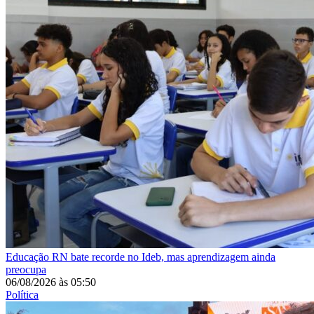
Educação
RN bate recorde no Ideb, mas aprendizagem ainda
preocupa
06/08/2026
às
05:50
Política