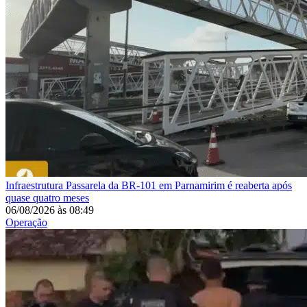
Infraestrutura
Passarela da BR-101 em Parnamirim é reaberta após
quase quatro meses
06/08/2026
às
08:49
Operação