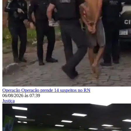
Operação
Operação prende 14 suspeitos no RN
06/08/2026
às
07:39
Justiça