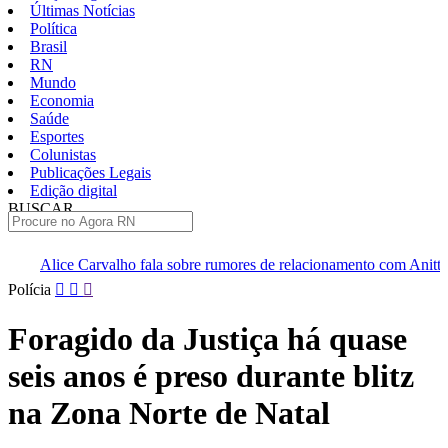
Últimas Notícias
Política
Brasil
RN
Mundo
Economia
Saúde
Esportes
Colunistas
Publicações Legais
Edição digital
BUSCAR
ÚLTIMAS
 fala sobre rumores de relacionamento com Anitta e defende privacida
Pular
Polícia
para
o
Foragido da Justiça há quase
conteúdo
seis anos é preso durante blitz
na Zona Norte de Natal