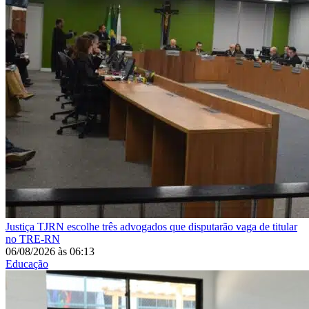
Justiça
TJRN escolhe três advogados que disputarão vaga de titular
no TRE-RN
06/08/2026
às
06:13
Educação