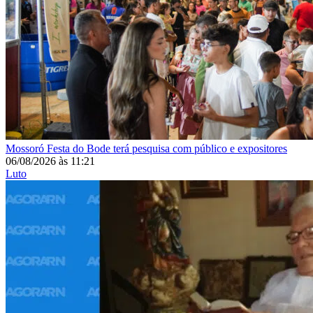
Mossoró
Festa do Bode terá pesquisa com público e expositores
06/08/2026
às
11:21
Luto