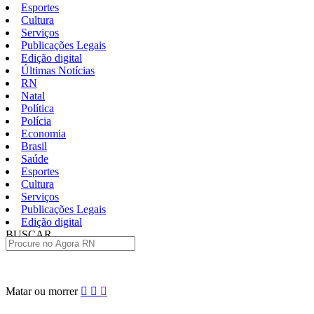
Esportes
Cultura
Serviços
Publicações Legais
Edição digital
Últimas Notícias
RN
Natal
Política
Polícia
Economia
Brasil
Saúde
Esportes
Cultura
Serviços
Publicações Legais
Edição digital
BUSCAR
ÚLTIMAS
Pular
Matar ou morrer
para
o