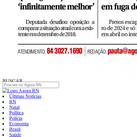
BUSCAR
Últimas Notícias
RN
Natal
Política
Polícia
Economia
Brasil
Saúde