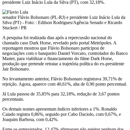
presidente Luiz Inácio Lula da Silva (PT), com 32,18%.
senador Flávio Bolsonaro (PL-RJ) e presidente Luiz Inácio Lula da
Silva (PT) - Foto: : Edilson Rodrigues/Agência Senado e Ricardo
Stuckert / PR
A pesquisa foi realizada dias após a repercussão nacional do
chamado caso Dark Horse, revelado pelo portal Metrópoles. A
reportagem mostrou que Flávio Bolsonaro participou de
negociações com o banqueiro Daniel Vorcaro, controlador do Banco
Master, para viabilizar o financiamento do filme Dark Horse,
produção que pretende retratar a trajetória política do ex-presidente
Jair Bolsonaro.
No levantamento anterior, Flávio Bolsonaro registrava 39,71% de
rejeição. Agora, aparece com 40,61%, alta de 0,90 ponto percentual.
Já Lula passou de 35,85% para 32,18%, redução de 3,67 pontos
percentuais.
Os demais nomes apresentam índices inferiores a 1%. Ronaldo
Caiado registra 0,86%, seguido por Cabo Daciolo, com 0,67%, e
Joaquim Barbosa, com 0,42%.
Entre os entrevistados, 12,47% afirmaram não rejeitar nenhum dos