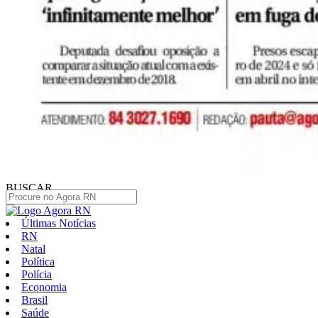
BUSCAR
Últimas Notícias
RN
Natal
Política
Polícia
Economia
Brasil
Saúde