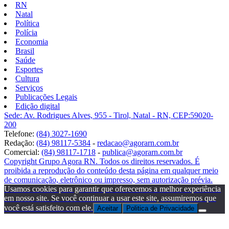
RN
Natal
Política
Polícia
Economia
Brasil
Saúde
Esportes
Cultura
Serviços
Publicações Legais
Edição digital
Sede: Av. Rodrigues Alves, 955 - Tirol, Natal - RN, CEP:59020-
200
Telefone:
(84) 3027-1690
Redação:
(84) 98117-5384
-
redacao@agorarn.com.br
Comercial:
(84) 98117-1718
-
publica@agorarn.com.br
Copyright Grupo Agora RN. Todos os direitos reservados. É
proibida a reprodução do conteúdo desta página em qualquer meio
de comunicação, eletrônico ou impresso, sem autorização prévia.
Usamos cookies para garantir que oferecemos a melhor experiência
em nosso site. Se você continuar a usar este site, assumiremos que
você está satisfeito com ele.
Aceitar
Politica de Privacidade