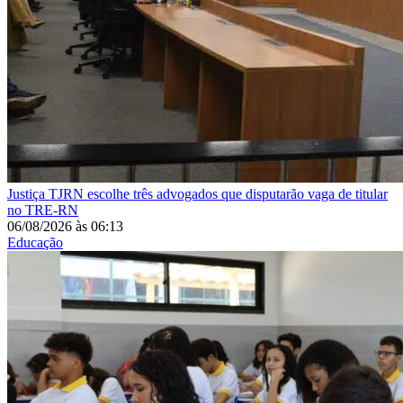
Justiça
TJRN escolhe três advogados que disputarão vaga de titular
no TRE-RN
06/08/2026
às
06:13
Educação