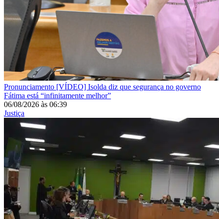
Pronunciamento
[VÍDEO] Isolda diz que segurança no governo
Fátima está “infinitamente melhor”
06/08/2026
às
06:39
Justiça