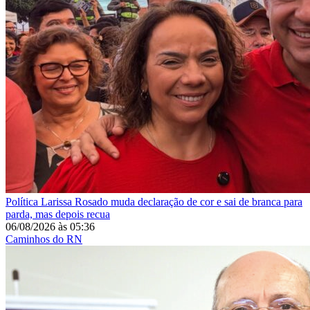
Política
Larissa Rosado muda declaração de cor e sai de branca para
parda, mas depois recua
06/08/2026
às
05:36
Caminhos do RN