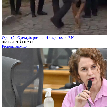
Operação
Operação prende 14 suspeitos no RN
06/08/2026
às
07:39
Pronunciamento