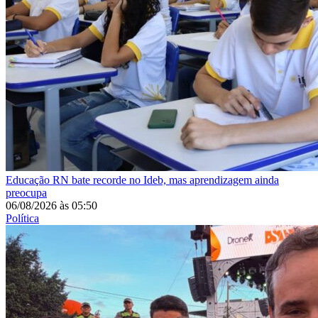
Educação
RN bate recorde no Ideb, mas aprendizagem ainda
preocupa
06/08/2026
às
05:50
Política