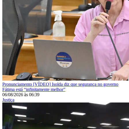
Pronunciamento
[VÍDEO] Isolda diz que segurança no governo
Fátima está “infinitamente melhor”
06/08/2026
às
06:39
Justiça