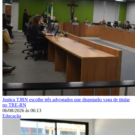
Justiça
TJRN escolhe três advogados que disputarão vaga de titular
no TRE-RN
06/08/2026
às
06:13
Educação