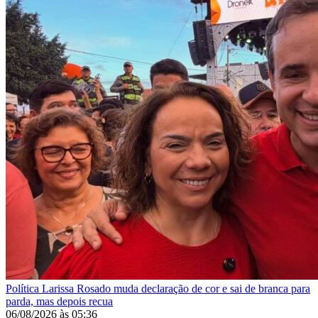
Política
Larissa Rosado muda declaração de cor e sai de branca para
parda, mas depois recua
06/08/2026
às
05:36