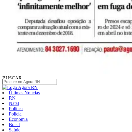
BUSCAR
Últimas Notícias
RN
Natal
Política
Polícia
Economia
Brasil
Saúde