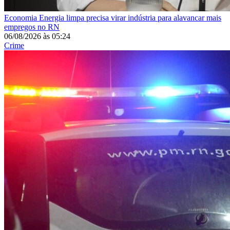
Economia
Energia limpa precisa virar indústria para alavancar mais
empregos no RN
06/08/2026
às
05:24
Crime