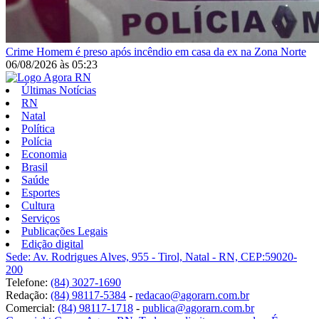
Crime
Homem é preso após incêndio em casa da ex na Zona Norte
06/08/2026
às
05:23
Últimas Notícias
RN
Natal
Política
Polícia
Economia
Brasil
Saúde
Esportes
Cultura
Serviços
Publicações Legais
Edição digital
Sede: Av. Rodrigues Alves, 955 - Tirol, Natal - RN, CEP:59020-
200
Telefone:
(84) 3027-1690
Redação:
(84) 98117-5384
-
redacao@agorarn.com.br
Comercial:
(84) 98117-1718
-
publica@agorarn.com.br