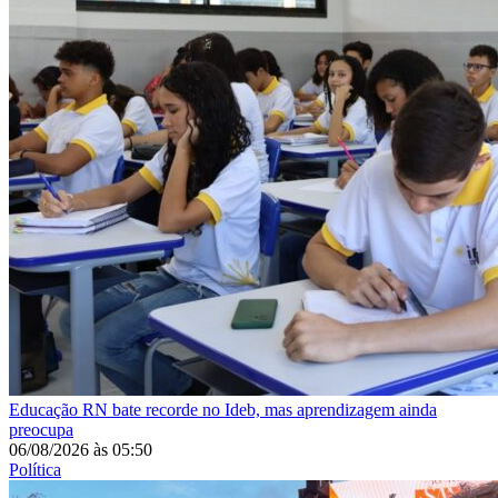
Educação
RN bate recorde no Ideb, mas aprendizagem ainda
preocupa
06/08/2026
às
05:50
Política