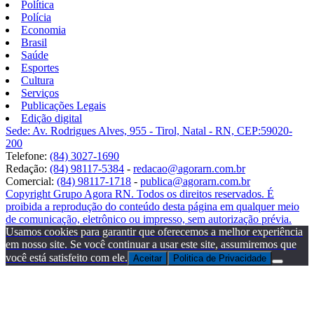
Política
Polícia
Economia
Brasil
Saúde
Esportes
Cultura
Serviços
Publicações Legais
Edição digital
Sede: Av. Rodrigues Alves, 955 - Tirol, Natal - RN, CEP:59020-
200
Telefone:
(84) 3027-1690
Redação:
(84) 98117-5384
-
redacao@agorarn.com.br
Comercial:
(84) 98117-1718
-
publica@agorarn.com.br
Copyright Grupo Agora RN. Todos os direitos reservados. É
proibida a reprodução do conteúdo desta página em qualquer meio
de comunicação, eletrônico ou impresso, sem autorização prévia.
Usamos cookies para garantir que oferecemos a melhor experiência
em nosso site. Se você continuar a usar este site, assumiremos que
você está satisfeito com ele.
Aceitar
Politica de Privacidade