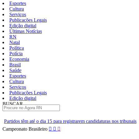
Esportes
Cultura
Serviços
Publicações Legais
Edição digital
Últimas Notícias
RN
Natal
Política
Polícia
Economia
Brasil
Saúde
Esportes
Cultura
Serviços
Publicações Legais
Edição digital
BUSCAR
ÚLTIMAS
 15 para registrarem candidaturas nos tribunais
Senai RN abre 2 mi
Pular
Campeonato Brasileiro
para
o