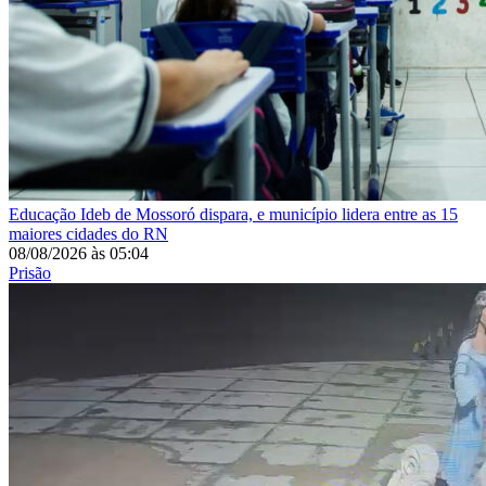
Educação
Ideb de Mossoró dispara, e município lidera entre as 15
maiores cidades do RN
08/08/2026
às
05:04
Prisão