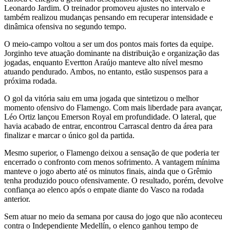
Leonardo Jardim. O treinador promoveu ajustes no intervalo e
também realizou mudanças pensando em recuperar intensidade e
dinâmica ofensiva no segundo tempo.
O meio-campo voltou a ser um dos pontos mais fortes da equipe.
Jorginho teve atuação dominante na distribuição e organização das
jogadas, enquanto Evertton Araújo manteve alto nível mesmo
atuando pendurado. Ambos, no entanto, estão suspensos para a
próxima rodada.
O gol da vitória saiu em uma jogada que sintetizou o melhor
momento ofensivo do Flamengo. Com mais liberdade para avançar,
Léo Ortiz lançou Emerson Royal em profundidade. O lateral, que
havia acabado de entrar, encontrou Carrascal dentro da área para
finalizar e marcar o único gol da partida.
Mesmo superior, o Flamengo deixou a sensação de que poderia ter
encerrado o confronto com menos sofrimento. A vantagem mínima
manteve o jogo aberto até os minutos finais, ainda que o Grêmio
tenha produzido pouco ofensivamente. O resultado, porém, devolve
confiança ao elenco após o empate diante do Vasco na rodada
anterior.
Sem atuar no meio da semana por causa do jogo que não aconteceu
contra o Independiente Medellín, o elenco ganhou tempo de