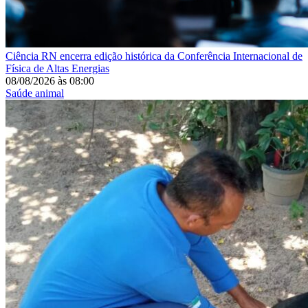
Ciência
RN encerra edição histórica da Conferência Internacional de
Física de Altas Energias
08/08/2026
às
08:00
Saúde animal