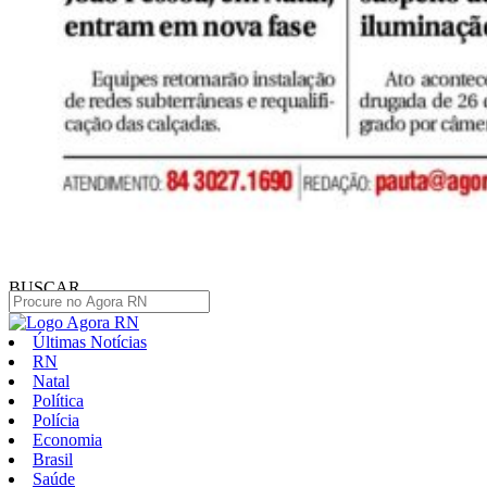
BUSCAR
Últimas Notícias
RN
Natal
Política
Polícia
Economia
Brasil
Saúde