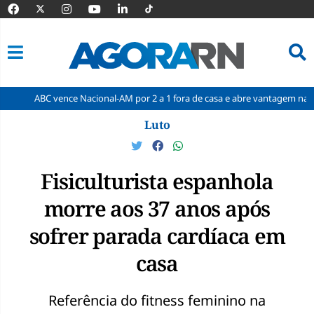
 vence Nacional-AM por 2 a 1 fora de casa e abre vantagem nas quartas
Pular
Luto
para
o
conteúdo
Fisiculturista espanhola
morre aos 37 anos após
sofrer parada cardíaca em
casa
Referência do fitness feminino na