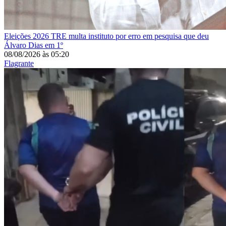
Eleições 2026
TRE multa instituto por erro em pesquisa que deu
Álvaro Dias em 1º
08/08/2026
às
05:20
Flagrante