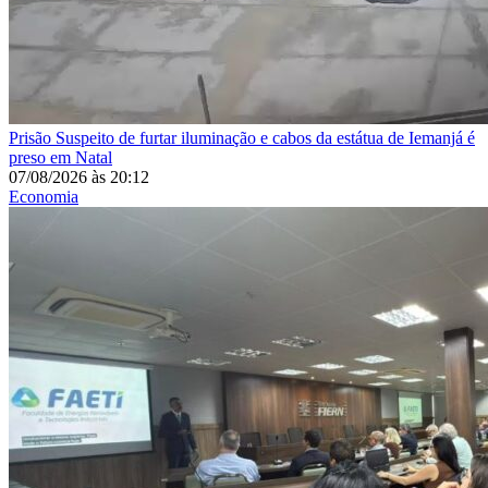
Prisão
Suspeito de furtar iluminação e cabos da estátua de Iemanjá é
preso em Natal
07/08/2026
às
20:12
Economia