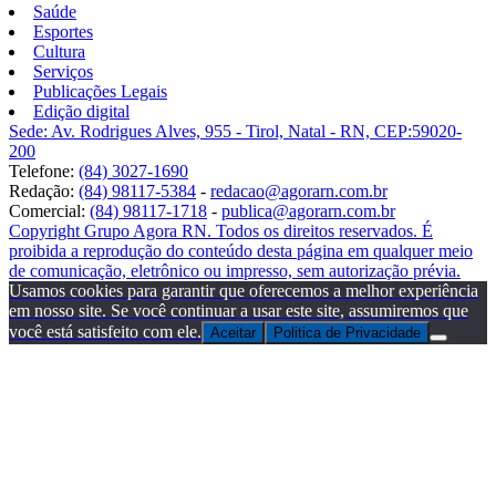
Saúde
Esportes
Cultura
Serviços
Publicações Legais
Edição digital
Sede: Av. Rodrigues Alves, 955 - Tirol, Natal - RN, CEP:59020-
200
Telefone:
(84) 3027-1690
Redação:
(84) 98117-5384
-
redacao@agorarn.com.br
Comercial:
(84) 98117-1718
-
publica@agorarn.com.br
Copyright Grupo Agora RN. Todos os direitos reservados. É
proibida a reprodução do conteúdo desta página em qualquer meio
de comunicação, eletrônico ou impresso, sem autorização prévia.
Usamos cookies para garantir que oferecemos a melhor experiência
em nosso site. Se você continuar a usar este site, assumiremos que
você está satisfeito com ele.
Aceitar
Politica de Privacidade