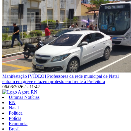
Manifestação
[VÍDEO] Professores da rede municipal de Natal
entram em greve e fazem protesto em frente à Prefeitura
06/08/2026
às
11:42
Últimas Notícias
RN
Natal
Política
Polícia
Economia
Brasil