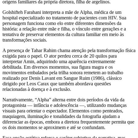
origens familiares da própria diretora, filha de argelinos.
Golshifteh Farahani interpreta a mãe de Alpha, médica de um
hospital especializado no tratamento de pacientes com HIV. Sua
personagem funciona como elo entre diferentes dimensões da
história: a relação entre mãe e filha, o vínculo entre gerações e a
tentativa de preservar elementos da cultura familiar em meio às
transformações sociais.
A presença de Tahar Rahim chama atenção pela transformação física
exigida para o papel. O ator perdeu cerca de 20 quilos para
interpretar Amin, adquirindo uma aparência extremamente
debilitada. Em diversos momentos, sua figura magra e os
movimentos embalados pela trilha sonora remetem ao trabalho
realizado por Denis Lavant em Sangue Ruim (1986), clássico
dirigido por Leos Carax que também abordava questões
relacionadas à doença e à exclusão.
Narrativamente, “Alpha” alterna entre dois períodos da vida da
protagonista — infância e adolescência —, utilizando mudanças
visuais para orientar o espectador. Elementos como penteados,
maquiagem, iluminação e tonalidades da fotografia ajudam a
diferenciar as épocas, embora a diretora frequentemente permita que
os dois momentos se aproximem e até se confundam.
Essa opção estética reforça o caráter subjetivo da narrativa, mas