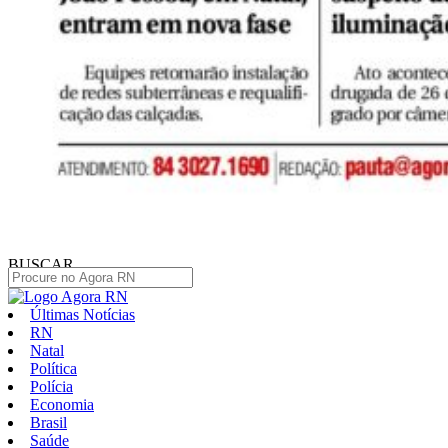
BUSCAR
Últimas Notícias
RN
Natal
Política
Polícia
Economia
Brasil
Saúde