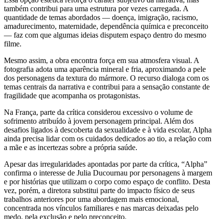
também contribui para uma estrutura por vezes carregada. A
quantidade de temas abordados — doença, imigração, racismo,
amadurecimento, maternidade, dependência química e preconceito
— faz com que algumas ideias disputem espaço dentro do mesmo
filme.
Mesmo assim, a obra encontra força em sua atmosfera visual. A
fotografia adota uma aparência mineral e fria, aproximando a pele
dos personagens da textura do mármore. O recurso dialoga com os
temas centrais da narrativa e contribui para a sensação constante de
fragilidade que acompanha os protagonistas.
Na França, parte da crítica considerou excessivo o volume de
sofrimento atribuído à jovem personagem principal. Além dos
desafios ligados à descoberta da sexualidade e à vida escolar, Alpha
ainda precisa lidar com os cuidados dedicados ao tio, a relação com
a mãe e as incertezas sobre a própria saúde.
Apesar das irregularidades apontadas por parte da crítica, “Alpha”
confirma o interesse de Julia Ducournau por personagens à margem
e por histórias que utilizam o corpo como espaço de conflito. Desta
vez, porém, a diretora substitui parte do impacto físico de seus
trabalhos anteriores por uma abordagem mais emocional,
concentrada nos vínculos familiares e nas marcas deixadas pelo
medo, pela exclusão e pelo preconceito.