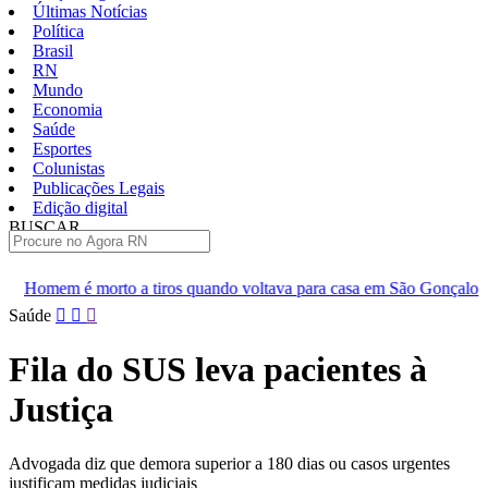
Últimas Notícias
Política
Brasil
RN
Mundo
Economia
Saúde
Esportes
Colunistas
Publicações Legais
Edição digital
BUSCAR
ÚLTIMAS
iros quando voltava para casa em São Gonçalo
Operação prende 
Pular
Saúde
para
o
Fila do SUS leva pacientes à
conteúdo
Justiça
Advogada diz que demora superior a 180 dias ou casos urgentes
justificam medidas judiciais