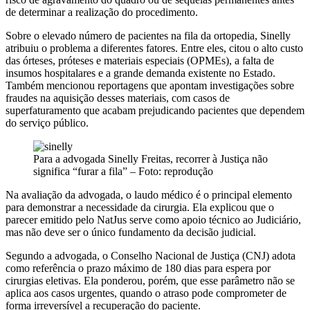
de determinar a realização do procedimento.
Sobre o elevado número de pacientes na fila da ortopedia, Sinelly
atribuiu o problema a diferentes fatores. Entre eles, citou o alto custo
das órteses, próteses e materiais especiais (OPMEs), a falta de
insumos hospitalares e a grande demanda existente no Estado.
Também mencionou reportagens que apontam investigações sobre
fraudes na aquisição desses materiais, com casos de
superfaturamento que acabam prejudicando pacientes que dependem
do serviço público.
Para a advogada Sinelly Freitas, recorrer à Justiça não
significa “furar a fila” – Foto: reprodução
Na avaliação da advogada, o laudo médico é o principal elemento
para demonstrar a necessidade da cirurgia. Ela explicou que o
parecer emitido pelo NatJus serve como apoio técnico ao Judiciário,
mas não deve ser o único fundamento da decisão judicial.
Segundo a advogada, o Conselho Nacional de Justiça (CNJ) adota
como referência o prazo máximo de 180 dias para espera por
cirurgias eletivas. Ela ponderou, porém, que esse parâmetro não se
aplica aos casos urgentes, quando o atraso pode comprometer de
forma irreversível a recuperação do paciente.