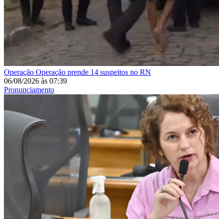
Operação
Operação prende 14 suspeitos no RN
06/08/2026
às
07:39
Pronunciamento