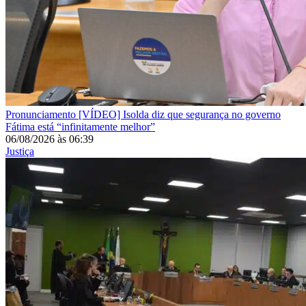
Pronunciamento
[VÍDEO] Isolda diz que segurança no governo
Fátima está “infinitamente melhor”
06/08/2026
às
06:39
Justiça