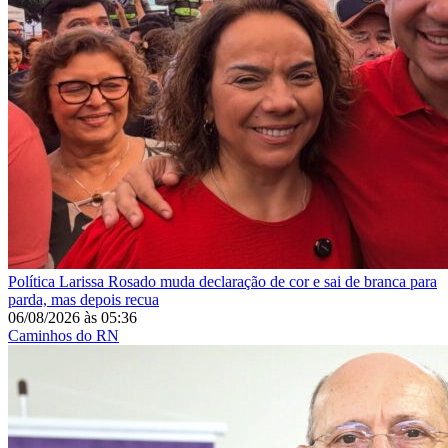
Política
Larissa Rosado muda declaração de cor e sai de branca para
parda, mas depois recua
06/08/2026
às
05:36
Caminhos do RN