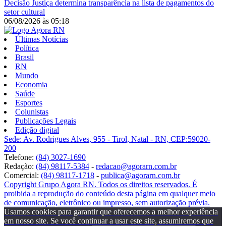
Decisão
Justiça determina transparência na lista de pagamentos do
setor cultural
06/08/2026
às
05:18
Últimas Notícias
Política
Brasil
RN
Mundo
Economia
Saúde
Esportes
Colunistas
Publicações Legais
Edição digital
Sede: Av. Rodrigues Alves, 955 - Tirol, Natal - RN, CEP:59020-
200
Telefone:
(84) 3027-1690
Redação:
(84) 98117-5384
-
redacao@agorarn.com.br
Comercial:
(84) 98117-1718
-
publica@agorarn.com.br
Copyright Grupo Agora RN. Todos os direitos reservados. É
proibida a reprodução do conteúdo desta página em qualquer meio
de comunicação, eletrônico ou impresso, sem autorização prévia.
Usamos cookies para garantir que oferecemos a melhor experiência
em nosso site. Se você continuar a usar este site, assumiremos que