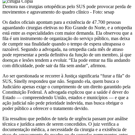
Demora nas cirurgias ortopédicas pelo SUS pode provocar perda de
movimentos e agravamento do quadro clínico - Foto: sesap
Os dados oficiais apontam para a existência de 47.700 pessoas
aguardando cirurgias eletivas no Rio Grande do Norte, e a ortopedia
está entre as especialidades com maior demanda. Ela observou que a
fila é um instrumento de organização do serviço público, mas deixa
de cumprir sua finalidade quando o tempo de espera ultrapassa o
razoável. Segundo a advogada, na ortopedia cada mês de atraso
pode representar a perda definitiva da função de um membro, já que
doenças e lesões tendem a evoluir. “Ela pode entrar na fila andando
com dificuldade, pode sair da fila sem andar”, afirmou.
Ao ser questionada se recorrer à Justiça significaria “furar a fila” do
SUS, Sinelly respondeu que não. Segundo ela, quem busca o
Judiciário apenas exige o cumprimento de um direito garantido pela
Constituição Federal. A advogada explicou que a saúde é dever do
Estado — compreendendo União, estados e municípios — e que a
ação judicial não pede prioridade indevida, mas busca obrigar o
poder público a oferecer o tratamento devido.
Ela ressaltou que pedidos de tutela de urgência passam por análise
técnica e jurídica antes de serem concedidos. O juiz verifica a
documentação médica, a necessidade da cirurgia e a existência de
risco de agravamento do quadro ou de sequelas permanentes antes