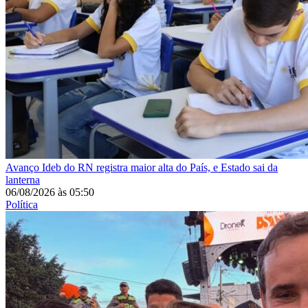
Avanço
Ideb do RN registra maior alta do País, e Estado sai da
lanterna
06/08/2026
às
05:50
Política