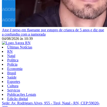
Ator é preso em flagrante por estupro de criança de 5 anos e diz que
a confundiu com a namorada
04/08/2026
às
10:39
Últimas Notícias
RN
Natal
Política
Polícia
Economia
Brasil
Saúde
Esportes
Cultura
Serviços
Publicações Legais
Edição digital
Sede: Av. Rodrigues Alves, 955 - Tirol, Natal - RN, CEP:59020-