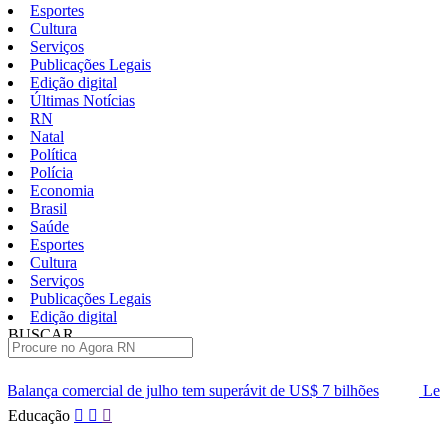
Esportes
Cultura
Serviços
Publicações Legais
Edição digital
Últimas Notícias
RN
Natal
Política
Polícia
Economia
Brasil
Saúde
Esportes
Cultura
Serviços
Publicações Legais
Edição digital
BUSCAR
ÚLTIMAS
e julho tem superávit de US$ 7 bilhões
Lei que aumenta punição 
Pular
Educação
para
o