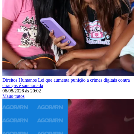
Direitos Humanos
Lei que aumenta punição a crimes digitais contra
crianças é sancionada
06/08/2026
às
20:02
Maus-tratos