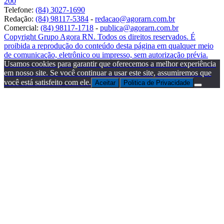
200
Telefone:
(84) 3027-1690
Redação:
(84) 98117-5384
-
redacao@agorarn.com.br
Comercial:
(84) 98117-1718
-
publica@agorarn.com.br
Copyright Grupo Agora RN. Todos os direitos reservados. É
proibida a reprodução do conteúdo desta página em qualquer meio
de comunicação, eletrônico ou impresso, sem autorização prévia.
Usamos cookies para garantir que oferecemos a melhor experiência
em nosso site. Se você continuar a usar este site, assumiremos que
você está satisfeito com ele.
Aceitar
Politica de Privacidade