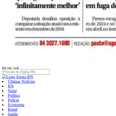
BUSCAR
Últimas Notícias
RN
Natal
Política
Polícia
Economia
Brasil
Saúde