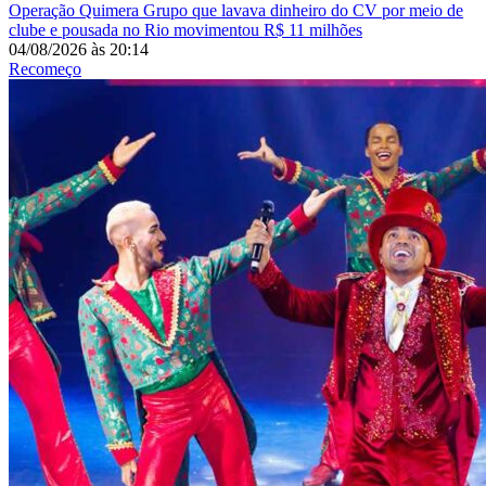
Operação Quimera
Grupo que lavava dinheiro do CV por meio de
clube e pousada no Rio movimentou R$ 11 milhões
04/08/2026
às
20:14
Recomeço