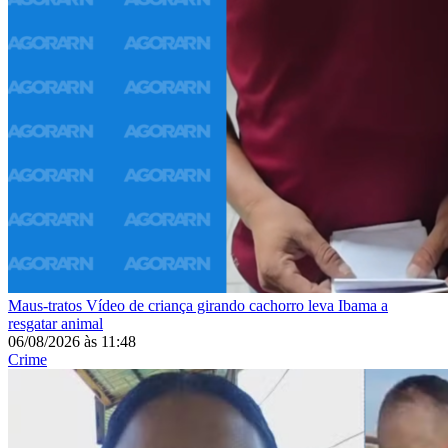
Maus-tratos
Vídeo de criança girando cachorro leva Ibama a
resgatar animal
06/08/2026
às
11:48
Crime