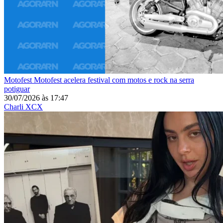
Motofest
Motofest acelera festival com motos e rock na serra
potiguar
30/07/2026
às
17:47
Charli XCX