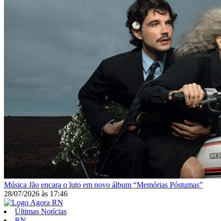
Música
Jão encara o luto em novo álbum “Memórias Póstumas”
28/07/2026
às
17:46
Últimas Notícias
RN