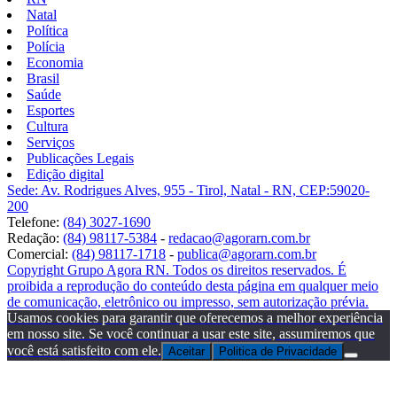
Natal
Política
Polícia
Economia
Brasil
Saúde
Esportes
Cultura
Serviços
Publicações Legais
Edição digital
Sede: Av. Rodrigues Alves, 955 - Tirol, Natal - RN, CEP:59020-
200
Telefone:
(84) 3027-1690
Redação:
(84) 98117-5384
-
redacao@agorarn.com.br
Comercial:
(84) 98117-1718
-
publica@agorarn.com.br
Copyright Grupo Agora RN. Todos os direitos reservados. É
proibida a reprodução do conteúdo desta página em qualquer meio
de comunicação, eletrônico ou impresso, sem autorização prévia.
Usamos cookies para garantir que oferecemos a melhor experiência
em nosso site. Se você continuar a usar este site, assumiremos que
você está satisfeito com ele.
Aceitar
Politica de Privacidade