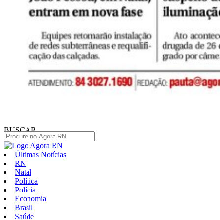
BUSCAR
Últimas Notícias
RN
Natal
Política
Polícia
Economia
Brasil
Saúde