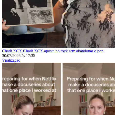
Charli XCX
Charli XCX aposta no rock sem abandonar o pop
30/07/2026
às
17:35
Viralização