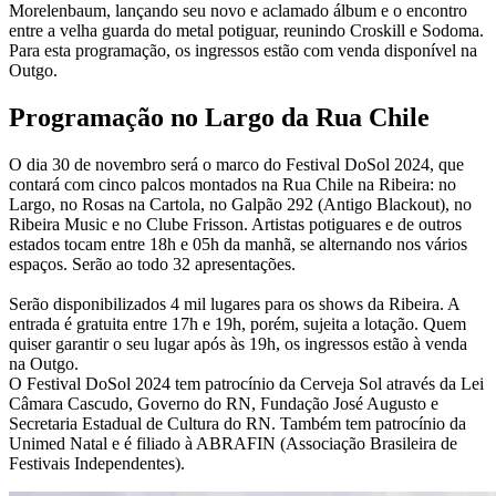
Morelenbaum, lançando seu novo e aclamado álbum e o encontro
entre a velha guarda do metal potiguar, reunindo Croskill e Sodoma.
Para esta programação, os ingressos estão com venda disponível na
Outgo.
Programação no Largo da Rua Chile
O dia 30 de novembro será o marco do Festival DoSol 2024, que
contará com cinco palcos montados na Rua Chile na Ribeira: no
Largo, no Rosas na Cartola, no Galpão 292 (Antigo Blackout), no
Ribeira Music e no Clube Frisson. Artistas potiguares e de outros
estados tocam entre 18h e 05h da manhã, se alternando nos vários
espaços. Serão ao todo 32 apresentações.
Serão disponibilizados 4 mil lugares para os shows da Ribeira. A
entrada é gratuita entre 17h e 19h, porém, sujeita a lotação. Quem
quiser garantir o seu lugar após às 19h, os ingressos estão à venda
na Outgo.
O Festival DoSol 2024 tem patrocínio da Cerveja Sol através da Lei
Câmara Cascudo, Governo do RN, Fundação José Augusto e
Secretaria Estadual de Cultura do RN. Também tem patrocínio da
Unimed Natal e é filiado à ABRAFIN (Associação Brasileira de
Festivais Independentes).