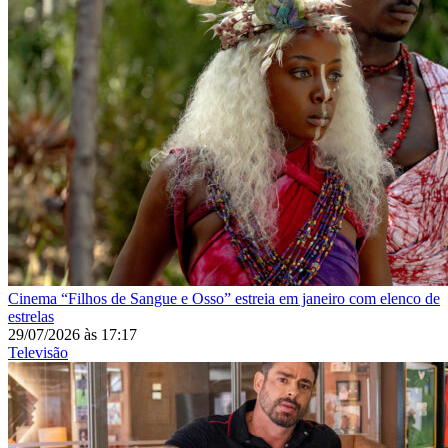
Cinema
“Filhos de Sangue e Osso” estreia em janeiro com elenco de
estrelas
29/07/2026
às
17:17
Televisão