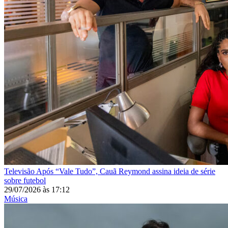
Televisão
Após “Vale Tudo”, Cauã Reymond assina ideia de série
sobre futebol
29/07/2026
às
17:12
Música