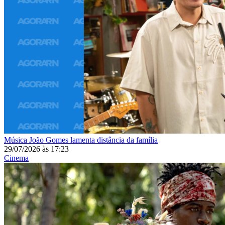
Música
João Gomes lamenta distância da família
29/07/2026
às
17:23
Cinema