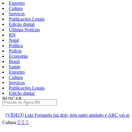
Esportes
Cultura
Serviços
Publicações Legais
Edição digital
Últimas Notícias
RN
Natal
Política
Polícia
Economia
Brasil
Saúde
Esportes
Cultura
Serviços
Publicações Legais
Edição digital
BUSCAR
ÚLTIMAS
ando faz dois, tem outro anulado e ABC vai ao intervalo vencendo po
Pular
Cultura
para
o