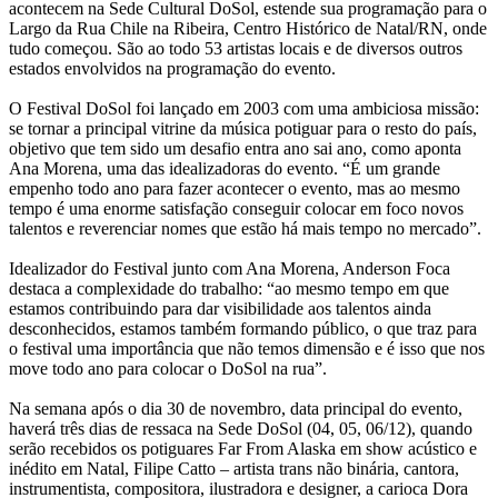
acontecem na Sede Cultural DoSol, estende sua programação para o
Largo da Rua Chile na Ribeira, Centro Histórico de Natal/RN, onde
tudo começou. São ao todo 53 artistas locais e de diversos outros
estados envolvidos na programação do evento.
O Festival DoSol foi lançado em 2003 com uma ambiciosa missão:
se tornar a principal vitrine da música potiguar para o resto do país,
objetivo que tem sido um desafio entra ano sai ano, como aponta
Ana Morena, uma das idealizadoras do evento. “É um grande
empenho todo ano para fazer acontecer o evento, mas ao mesmo
tempo é uma enorme satisfação conseguir colocar em foco novos
talentos e reverenciar nomes que estão há mais tempo no mercado”.
Idealizador do Festival junto com Ana Morena, Anderson Foca
destaca a complexidade do trabalho: “ao mesmo tempo em que
estamos contribuindo para dar visibilidade aos talentos ainda
desconhecidos, estamos também formando público, o que traz para
o festival uma importância que não temos dimensão e é isso que nos
move todo ano para colocar o DoSol na rua”.
Na semana após o dia 30 de novembro, data principal do evento,
haverá três dias de ressaca na Sede DoSol (04, 05, 06/12), quando
serão recebidos os potiguares Far From Alaska em show acústico e
inédito em Natal, Filipe Catto – artista trans não binária, cantora,
instrumentista, compositora, ilustradora e designer, a carioca Dora