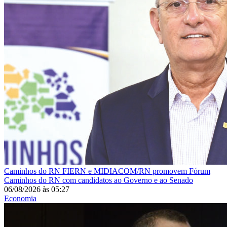
Caminhos do RN
FIERN e MIDIACOM/RN promovem Fórum
Caminhos do RN com candidatos ao Governo e ao Senado
06/08/2026
às
05:27
Economia