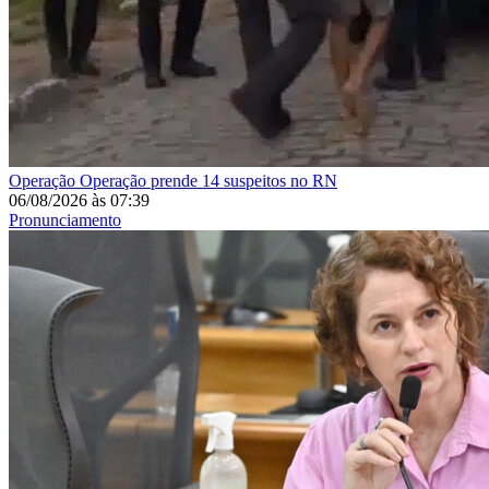
Operação
Operação prende 14 suspeitos no RN
06/08/2026
às
07:39
Pronunciamento