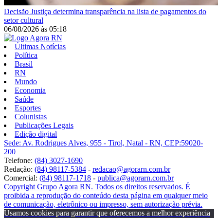
Decisão
Justiça determina transparência na lista de pagamentos do
setor cultural
06/08/2026
às
05:18
Últimas Notícias
Política
Brasil
RN
Mundo
Economia
Saúde
Esportes
Colunistas
Publicações Legais
Edição digital
Sede: Av. Rodrigues Alves, 955 - Tirol, Natal - RN, CEP:59020-
200
Telefone:
(84) 3027-1690
Redação:
(84) 98117-5384
-
redacao@agorarn.com.br
Comercial:
(84) 98117-1718
-
publica@agorarn.com.br
Copyright Grupo Agora RN. Todos os direitos reservados. É
proibida a reprodução do conteúdo desta página em qualquer meio
de comunicação, eletrônico ou impresso, sem autorização prévia.
Usamos cookies para garantir que oferecemos a melhor experiência