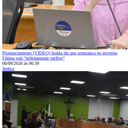
Pronunciamento
[VÍDEO] Isolda diz que segurança no governo
Fátima está “infinitamente melhor”
06/08/2026
às
06:39
Justiça