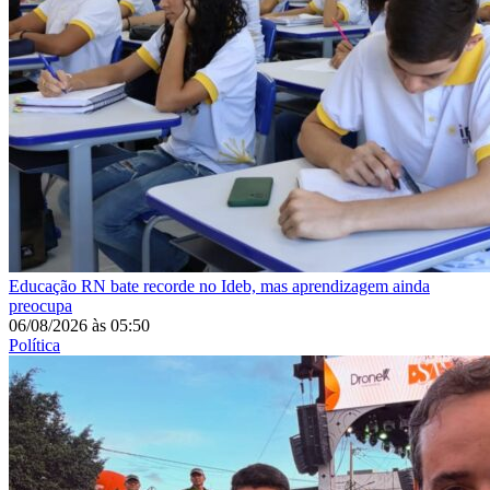
Educação
RN bate recorde no Ideb, mas aprendizagem ainda
preocupa
06/08/2026
às
05:50
Política