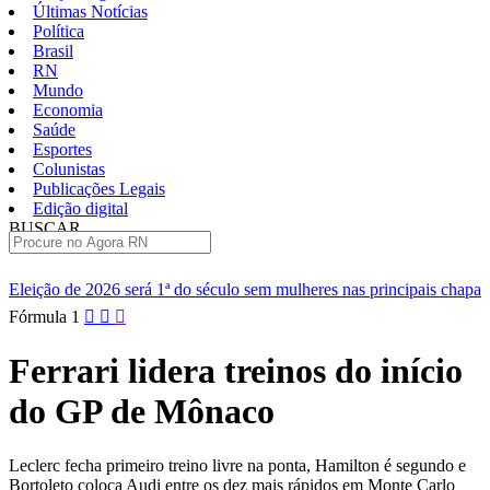
Últimas Notícias
Política
Brasil
RN
Mundo
Economia
Saúde
Esportes
Colunistas
Publicações Legais
Edição digital
BUSCAR
ÚLTIMAS
1ª do século sem mulheres nas principais chapas
Renan diz que Ce
Pular
Fórmula 1
para
o
Ferrari lidera treinos do início
conteúdo
do GP de Mônaco
Leclerc fecha primeiro treino livre na ponta, Hamilton é segundo e
Bortoleto coloca Audi entre os dez mais rápidos em Monte Carlo