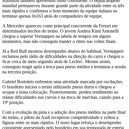
Hamilton também apresentou ritmo consistente. O heptacampeão
mundial permaneceu durante grande parte da atividade entre os três
mais rápidos e confirmou o bom momento da equipe italiana ao
terminar apenas 0s163 atrás do companheiro de equipe.
A Mercedes apareceu como principal concorrente da Ferrari em
determinados trechos do treino. O jovem Andrea Kimi Antonelli
chegou a superar Verstappen na tabela de tempos em alguns
momentos, mas não conseguiu manter o ritmo nas voltas finais.
Já a Red Bull mostrou desempenho abaixo do habitual. Verstappen
reclamou pelo rádio de dificuldades na direção do carro e chegou a
ficar cerca de meio segundo atrás de Leclerc. Mesmo assim,
conseguiu reagir após a troca para pneus médios e terminou a sessão
na terceira posição.
Gabriel Bortoleto enfrentou uma atividade marcada por oscilações.
O brasileiro iniciou o treino utilizando pneus duros e chegou a
ocupar a nona colocação. Posteriormente, perdeu rendimento ao
relatar dificuldades nas curvas e na troca de marchas, caindo para a
19ª posição.
Com a evolução da pista e a adoção dos pneus médios na parte final
do treino, o piloto da Audi recuperou competitividade e voltou a
figurar entre os mais rápidos. O nono lugar reforça o desempenho
consistente apresentado pelo brasileiro em sua temporada de estreia