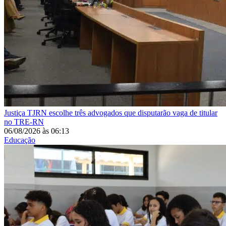
Justiça
TJRN escolhe três advogados que disputarão vaga de titular
no TRE-RN
06/08/2026
às
06:13
Educação