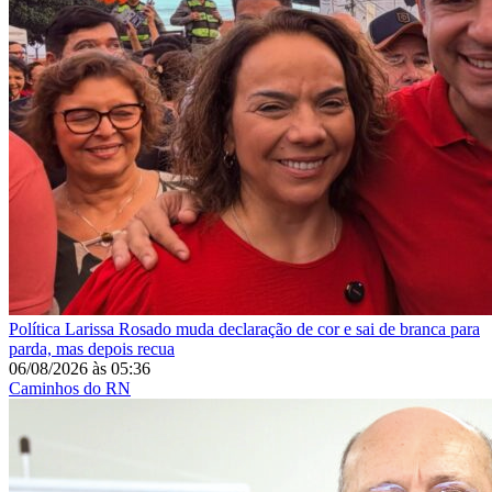
Política
Larissa Rosado muda declaração de cor e sai de branca para
parda, mas depois recua
06/08/2026
às
05:36
Caminhos do RN