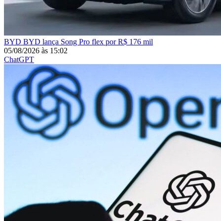
BYD
BYD lança Song Pro flex por R$ 176 mil
05/08/2026
às
15:02
ChatGPT