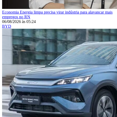
Economia
Energia limpa precisa virar indústria para alavancar mais
empregos no RN
06/08/2026
às
05:24
BYD