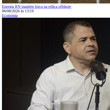
Energia
RN mantém força na eólica offshore
06/08/2026
às
13:19
Economia