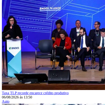
Taxa
TLP recorde encarece crédito produtivo
06/08/2026
às
13:50
Auto