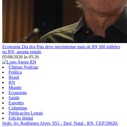
Economia
Dia dos Pais deve movimentar mais de R$ 368 milhões
no RN, aponta estudo
05/08/2026
às
05:26
Últimas Notícias
Política
Brasil
RN
Mundo
Economia
Saúde
Esportes
Colunistas
Publicações Legais
Edição digital
Sede: Av. Rodrigues Alves, 955 - Tirol, Natal - RN, CEP:59020-