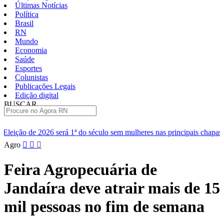
Últimas Notícias
Política
Brasil
RN
Mundo
Economia
Saúde
Esportes
Colunistas
Publicações Legais
Edição digital
BUSCAR
ÚLTIMAS
1ª do século sem mulheres nas principais chapas
Renan diz que C
Pular
Agro
para
o
Feira Agropecuária de
conteúdo
Jandaíra deve atrair mais de 15
mil pessoas no fim de semana