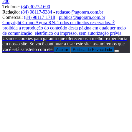
200
Telefone:
(84) 3027-1690
Redação:
(84) 98117-5384
-
redacao@agorarn.com.br
Comercial:
(84) 98117-1718
-
publica@agorarn.com.br
Copyright Grupo Agora RN. Todos os direitos reservados. É
proibida a reprodução do conteúdo desta página em qualquer meio
de comunicação, eletrônico ou impresso, sem autorização prévia.
Usamos cookies para garantir que oferecemos a melhor experiência
em nosso site. Se você continuar a usar este site, assumiremos que
você está satisfeito com ele.
Aceitar
Politica de Privacidade