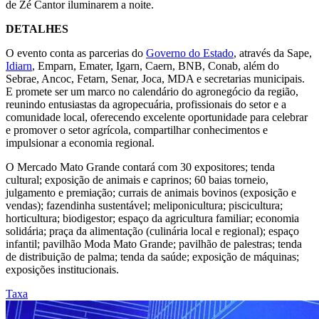
de Zé Cantor iluminarem a noite.
DETALHES
O evento conta as parcerias do
Governo do Estado
, através da Sape,
Idiarn
, Emparn, Emater, Igarn, Caern, BNB, Conab, além do
Sebrae, Ancoc, Fetarn, Senar, Joca, MDA e secretarias municipais.
E promete ser um marco no calendário do agronegócio da região,
reunindo entusiastas da agropecuária, profissionais do setor e a
comunidade local, oferecendo excelente oportunidade para celebrar
e promover o setor agrícola, compartilhar conhecimentos e
impulsionar a economia regional.
O Mercado Mato Grande contará com 30 expositores; tenda
cultural; exposição de animais e caprinos; 60 baias torneio,
julgamento e premiação; currais de animais bovinos (exposição e
vendas); fazendinha sustentável; meliponicultura; piscicultura;
horticultura; biodigestor; espaço da agricultura familiar; economia
solidária; praça da alimentação (culinária local e regional); espaço
infantil; pavilhão Moda Mato Grande; pavilhão de palestras; tenda
de distribuição de palma; tenda da saúde; exposição de máquinas;
exposições institucionais.
Taxa