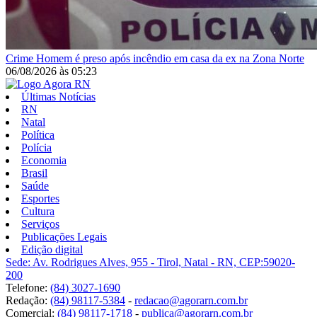
Crime
Homem é preso após incêndio em casa da ex na Zona Norte
06/08/2026
às
05:23
Últimas Notícias
RN
Natal
Política
Polícia
Economia
Brasil
Saúde
Esportes
Cultura
Serviços
Publicações Legais
Edição digital
Sede: Av. Rodrigues Alves, 955 - Tirol, Natal - RN, CEP:59020-
200
Telefone:
(84) 3027-1690
Redação:
(84) 98117-5384
-
redacao@agorarn.com.br
Comercial:
(84) 98117-1718
-
publica@agorarn.com.br