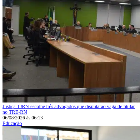
Justiça
TJRN escolhe três advogados que disputarão vaga de titular
no TRE-RN
06/08/2026
às
06:13
Educação