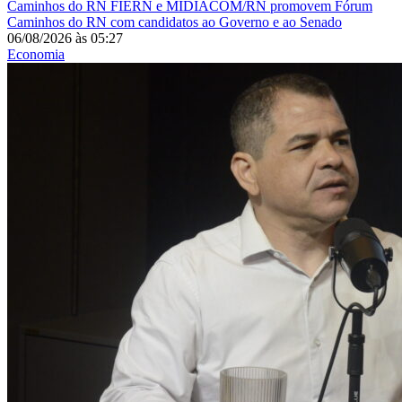
Caminhos do RN
FIERN e MIDIACOM/RN promovem Fórum
Caminhos do RN com candidatos ao Governo e ao Senado
06/08/2026
às
05:27
Economia