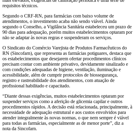
mais elevados, exigências de calibração periódica e uma série de
requisitos técnicos.
Segundo o CRF-RN, para farmácias com baixo volume de
atendimentos, o investimento acaba não sendo viável. Ainda
segundo o Conselho, a Vigilância Sanitária estabeleceu um prazo de
90 dias para adequação, porém muitos estabelecimentos optaram por
não se adaptar às novas regras e suspenderam os serviços.
O Sindicato do Comércio Varejista de Produtos Farmacêuticos do
RN (Sincofarn), que representa as farmácias potiguares, destaca que
os estabelecimentos que desejarem ofertar procedimentos clínicos
precisam contar com ambiente privativo, devidamente sinalizado e
com condições adequadas de higiene, ventilação, iluminação e
acessibilidade, além de cumprir protocolos de biossegurança,
registro e rastreabilidade dos atendimentos, com atuação de
profissional habilitado e capacitado.
“Diante dessas exigências, muitos estabelecimentos optaram por
suspender serviços como a aferição de glicemia capilar e outros
procedimentos rápidos. A decisão está relacionada, principalmente, à
necessidade de adequação estrutural e aos custos envolvidos para
atender integralmente às novas normas, o que nem sempre é viável
para todas as farmácias, especialmente as de menor porte”, diz a
nota da Sincofarn.