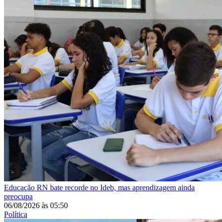
Educação
RN bate recorde no Ideb, mas aprendizagem ainda
preocupa
06/08/2026
às
05:50
Política