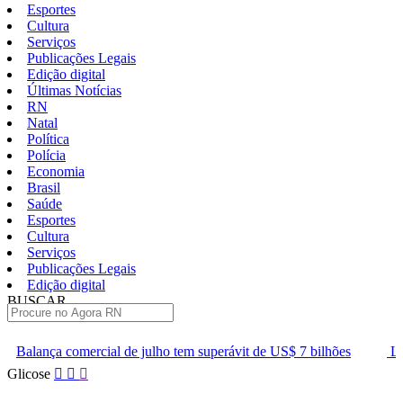
Esportes
Cultura
Serviços
Publicações Legais
Edição digital
Últimas Notícias
RN
Natal
Política
Polícia
Economia
Brasil
Saúde
Esportes
Cultura
Serviços
Publicações Legais
Edição digital
BUSCAR
ÚLTIMAS
e julho tem superávit de US$ 7 bilhões
Lei que aumenta punição 
Pular
Glicose
para
o