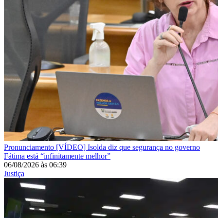
Pronunciamento
[VÍDEO] Isolda diz que segurança no governo
Fátima está “infinitamente melhor”
06/08/2026
às
06:39
Justiça