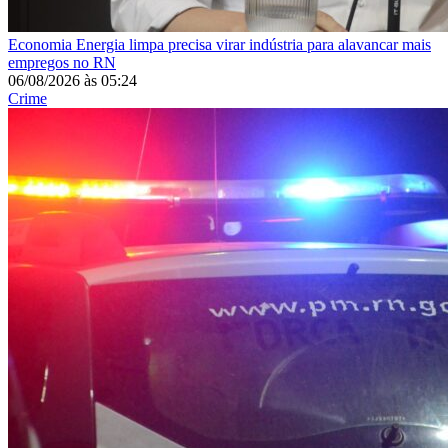
Economia
Energia limpa precisa virar indústria para alavancar mais
empregos no RN
06/08/2026
às
05:24
Crime