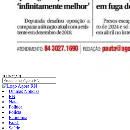
BUSCAR
Últimas Notícias
RN
Natal
Política
Polícia
Economia
Brasil
Saúde