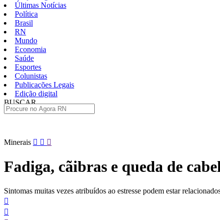
Últimas Notícias
Política
Brasil
RN
Mundo
Economia
Saúde
Esportes
Colunistas
Publicações Legais
Edição digital
BUSCAR
ÚLTIMAS
Pular
Minerais
para
o
Fadiga, cãibras e queda de cabel
conteúdo
Sintomas muitas vezes atribuídos ao estresse podem estar relacionado