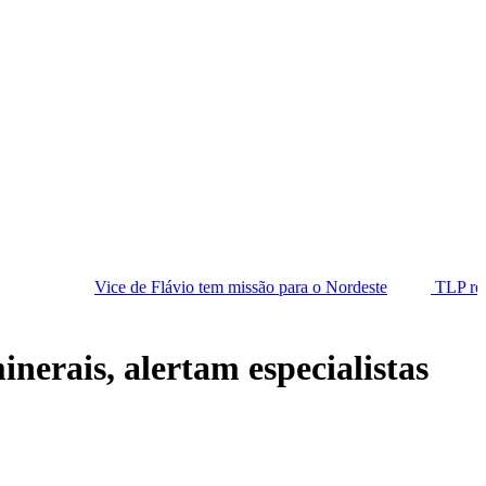
e de Flávio tem missão para o Nordeste
TLP recorde encarece cr
nerais, alertam especialistas