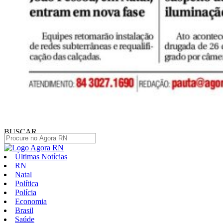
BUSCAR
Últimas Notícias
RN
Natal
Política
Polícia
Economia
Brasil
Saúde