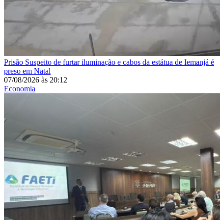
Prisão
Suspeito de furtar iluminação e cabos da estátua de Iemanjá é
preso em Natal
07/08/2026
às
20:12
Economia