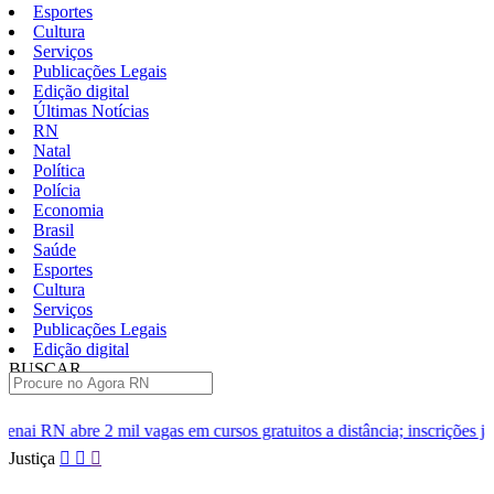
Esportes
Cultura
Serviços
Publicações Legais
Edição digital
Últimas Notícias
RN
Natal
Política
Polícia
Economia
Brasil
Saúde
Esportes
Cultura
Serviços
Publicações Legais
Edição digital
BUSCAR
ÚLTIMAS
as em cursos gratuitos a distância; inscrições já estão abertas
In
Pular
Justiça
para
o