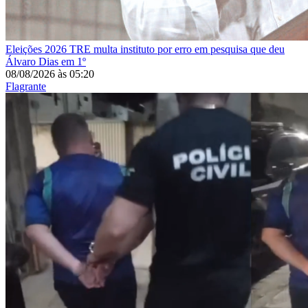
Eleições 2026
TRE multa instituto por erro em pesquisa que deu
Álvaro Dias em 1º
08/08/2026
às
05:20
Flagrante