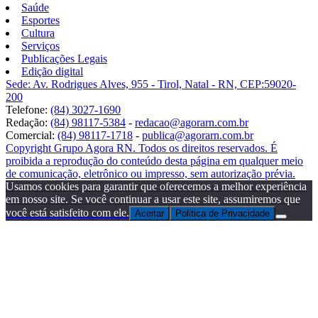
Saúde
Esportes
Cultura
Serviços
Publicações Legais
Edição digital
Sede: Av. Rodrigues Alves, 955 - Tirol, Natal - RN, CEP:59020-
200
Telefone:
(84) 3027-1690
Redação:
(84) 98117-5384
-
redacao@agorarn.com.br
Comercial:
(84) 98117-1718
-
publica@agorarn.com.br
Copyright Grupo Agora RN. Todos os direitos reservados. É
proibida a reprodução do conteúdo desta página em qualquer meio
de comunicação, eletrônico ou impresso, sem autorização prévia.
Usamos cookies para garantir que oferecemos a melhor experiência
em nosso site. Se você continuar a usar este site, assumiremos que
você está satisfeito com ele.
Aceitar
Politica de Privacidade