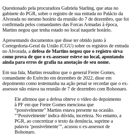
Questionado pela procuradora Gabriela Starling, que atua no
gabinete do PGR, sobre o registro de sua entrada no Palácio da
Alvorada no mesmo horário da reunião do 7 de dezembro, que foi
confirmada pelos comandantes das Forcas Armadas à época,
Martins negou que tenha estado no local naquele horário.
Apresentando documentos que disse ter obtido junto à
Corregedoria-Geral da União (CGU) sobre os registros de entrada
no Alvorada, a
defesa de Martins negou que o registro sirva
como prova de que o ex-assessor esteve no local, apontando
ainda para erros de grafia na anotação de seu nome.
Em sua fala, Martins ressaltou que o general Freire Gomes,
comandante do Exército em dezembro de 2022, disse em
depoimento como testemunha na ação penal se recordar que o ex-
assessor não estava na reunião de 7 de dezembro com Bolsonaro.
Ele afirmou que a defesa obteve o vídeo do depoimento
à PF em que Freire Gomes menciona que
“possivelmente” Martins estava presente na ocasião.
“‘Possivelmente’ indica dúvida, incerteza. No entanto, a
PGR, ao concretizar o texto da denúncia, suprime a
palavra ‘possivelmente’”, acusou o ex-assessor de
Bolsonaro.