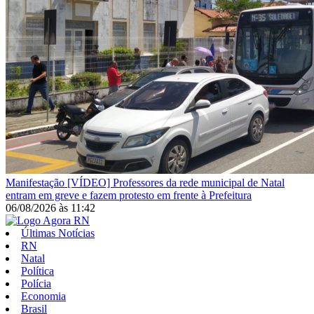
Manifestação
[VÍDEO] Professores da rede municipal de Natal
entram em greve e fazem protesto em frente à Prefeitura
06/08/2026
às
11:42
Últimas Notícias
RN
Natal
Política
Polícia
Economia
Brasil