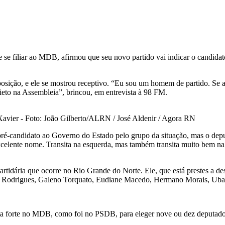
 se filiar ao MDB, afirmou que seu novo partido vai indicar o candid
sição, e ele se mostrou receptivo. “Eu sou um homem de partido. Se ac
ieto na Assembleia”, brincou, em entrevista à 98 FM.
Xavier - Foto: João Gilberto/ALRN / José Aldenir / Agora RN
pré-candidato ao Governo do Estado pelo grupo da situação, mas o depu
lente nome. Transita na esquerda, mas também transita muito bem na d
artidária que ocorre no Rio Grande do Norte. Ele, que está prestes a 
er Rodrigues, Galeno Torquato, Eudiane Macedo, Hermano Morais, Ubal
ta forte no MDB, como foi no PSDB, para eleger nove ou dez deputados