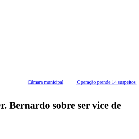
ara municipal
Operação prende 14 suspeitos no RN
Isold
r. Bernardo sobre ser vice de