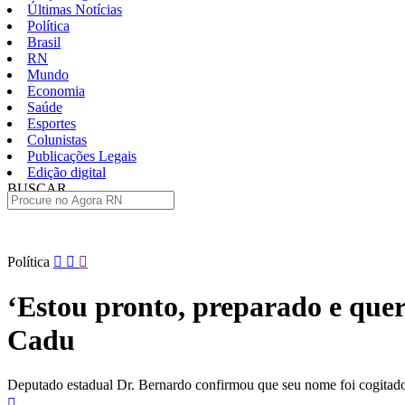
Últimas Notícias
Política
Brasil
RN
Mundo
Economia
Saúde
Esportes
Colunistas
Publicações Legais
Edição digital
BUSCAR
ÚLTIMAS
Pular
Política
para
o
‘Estou pronto, preparado e quer
conteúdo
Cadu
Deputado estadual Dr. Bernardo confirmou que seu nome foi cogitado 