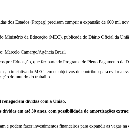
as dos Estados (Propag) precisam cumprir a expansão de 600 mil novas
a do Ministério da Educação (MEC), publicada do Diário Oficial da Uniã
oto: Marcelo Camargo/Agência Brasil
Juros por Educação, que faz parte do Programa de Pleno Pagamento de 
ís, a iniciativa do MEC tem os objetivos de contribuir para evitar a ev
cação do mundo do trabalho.
l renegociem dívidas com a União.
s dívidas em até 30 anos, com possibilidade de amortizações extrao
zam e podem fazer investimentos financeiros para expandir as vagas na 