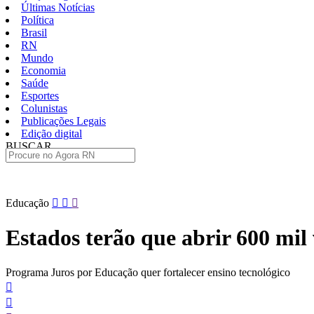
Últimas Notícias
Política
Brasil
RN
Mundo
Economia
Saúde
Esportes
Colunistas
Publicações Legais
Edição digital
BUSCAR
ÚLTIMAS
Pular
Educação
para
o
Estados terão que abrir 600 mil
conteúdo
Programa Juros por Educação quer fortalecer ensino tecnológico