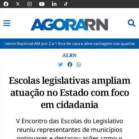
-AM por 2 a 1 fora de casa e abre vantagem nas quartas
Cine Seridó
Pular
ALRN
para
o
conteúdo
Escolas legislativas ampliam
atuação no Estado com foco
em cidadania
V Encontro das Escolas do Legislativo
reuniu representantes de municípios
potiguares e destacou ações como o