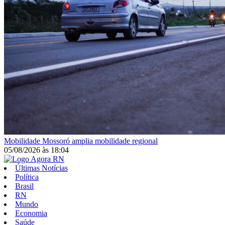
Mobilidade
Mossoró amplia mobilidade regional
05/08/2026
às
18:04
Últimas Notícias
Política
Brasil
RN
Mundo
Economia
Saúde