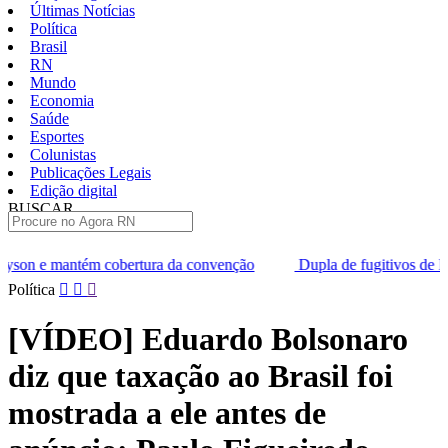
Últimas Notícias
Política
Brasil
RN
Mundo
Economia
Saúde
Esportes
Colunistas
Publicações Legais
Edição digital
BUSCAR
ÚLTIMAS
ura da convenção
Dupla de fugitivos de Mossoró é condenada ju
Pular
Política
para
o
[VÍDEO] Eduardo Bolsonaro
conteúdo
diz que taxação ao Brasil foi
mostrada a ele antes de