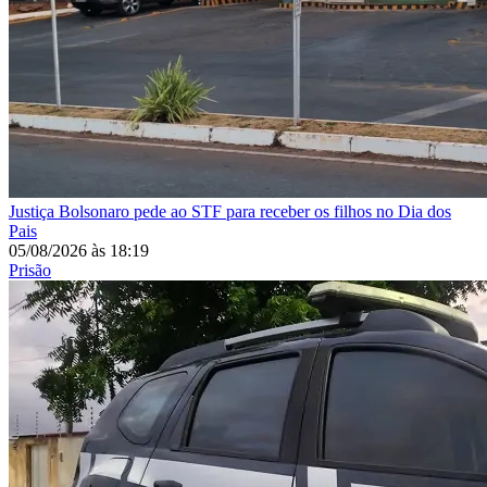
Justiça
Bolsonaro pede ao STF para receber os filhos no Dia dos
Pais
05/08/2026
às
18:19
Prisão