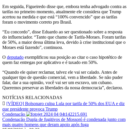
Em seguida, Figueiredo disse que, embora tenha advogado contra as
tarifas no primeiro momento, atualmente ele considera que Trump
acertou na medida e que está “100% convencido” que as tarifas
foram o movimento correto pro Brasil.
“Eu concordo”, disse Eduardo ao ser questionado sobre a resposta
do influenciador. “Tanto que chamo de Tarifa-Moraes. Foram tarifas
de 50%, a maior dessa última leva, devido à crise institucional que o
Moraes está fazendo”, continuou.
O
deputado
exemplificou sua posição ao citar o caso hipotético de
quem faz entregas por aplicativo e é taxado em 50%.
“Quando ele quiser reclamar, talvez ele vai ser calado. Antes de
qualquer tipo de questão comercial, vem a liberdade. Se não puder
falar, dar a sua opinião, você vai ser um escravo, um cubano.
Queremos preservar as liberdades da nossa democracia”, declarou.
NOTÍCIAS RELACIONADAS
[VÍDEO] Bolsonaro culpa Lula por tarifa de 50% dos EUA e diz
que presidente provoca Trump
Condenação
Condenação
Dupla de fugitivos de Mossoró é condenada junto com
mais quatro homens que deram apoio após fuga