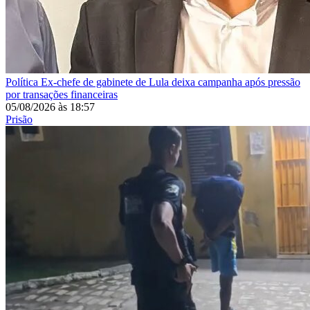
Política
Ex-chefe de gabinete de Lula deixa campanha após pressão
por transações financeiras
05/08/2026
às
18:57
Prisão