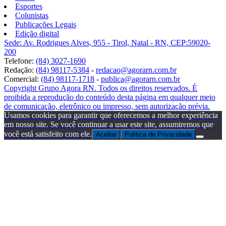
Esportes
Colunistas
Publicações Legais
Edição digital
Sede: Av. Rodrigues Alves, 955 - Tirol, Natal - RN, CEP:59020-
200
Telefone:
(84) 3027-1690
Redação:
(84) 98117-5384
-
redacao@agorarn.com.br
Comercial:
(84) 98117-1718
-
publica@agorarn.com.br
Copyright Grupo Agora RN. Todos os direitos reservados. É
proibida a reprodução do conteúdo desta página em qualquer meio
de comunicação, eletrônico ou impresso, sem autorização prévia.
Usamos cookies para garantir que oferecemos a melhor experiência
em nosso site. Se você continuar a usar este site, assumiremos que
você está satisfeito com ele.
Aceitar
Politica de Privacidade