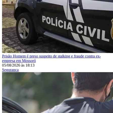
Prisão
Homem é preso suspeito de stalking e fraude contra ex-
empresa em Mossoró
05/08/2026
às
18:13
Segurança