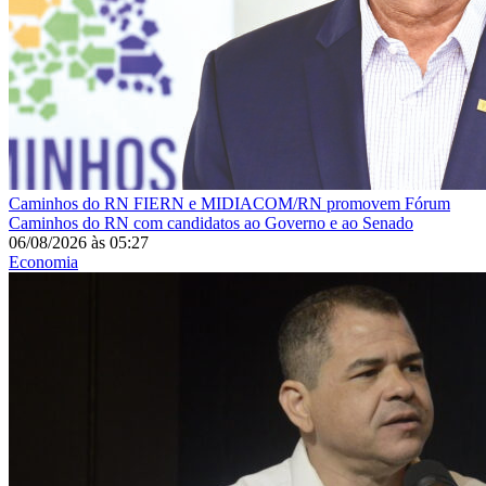
Caminhos do RN
FIERN e MIDIACOM/RN promovem Fórum
Caminhos do RN com candidatos ao Governo e ao Senado
06/08/2026
às
05:27
Economia