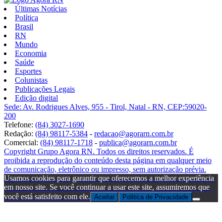
Últimas Notícias
Política
Brasil
RN
Mundo
Economia
Saúde
Esportes
Colunistas
Publicações Legais
Edição digital
Sede: Av. Rodrigues Alves, 955 - Tirol, Natal - RN, CEP:59020-
200
Telefone:
(84) 3027-1690
Redação:
(84) 98117-5384
-
redacao@agorarn.com.br
Comercial:
(84) 98117-1718
-
publica@agorarn.com.br
Copyright Grupo Agora RN. Todos os direitos reservados. É
proibida a reprodução do conteúdo desta página em qualquer meio
de comunicação, eletrônico ou impresso, sem autorização prévia.
Usamos cookies para garantir que oferecemos a melhor experiência
em nosso site. Se você continuar a usar este site, assumiremos que
você está satisfeito com ele.
Aceitar
Politica de Privacidade