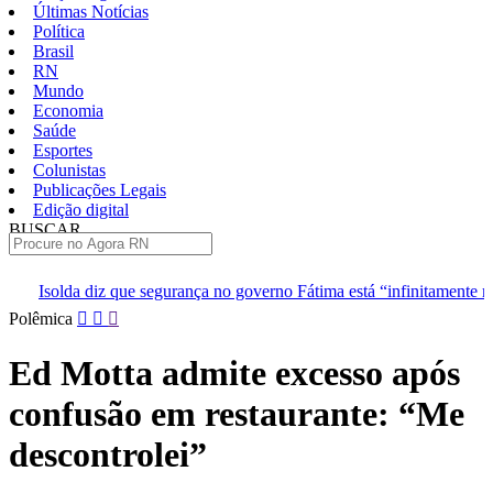
Últimas Notícias
Política
Brasil
RN
Mundo
Economia
Saúde
Esportes
Colunistas
Publicações Legais
Edição digital
BUSCAR
ÚLTIMAS
egurança no governo Fátima está “infinitamente melhor”
TJRN esc
Pular
Polêmica
para
o
Ed Motta admite excesso após
conteúdo
confusão em restaurante: “Me
descontrolei”