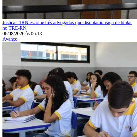
Justiça
TJRN escolhe três advogados que disputarão vaga de titular
no TRE-RN
06/08/2026
às
06:13
Avanço