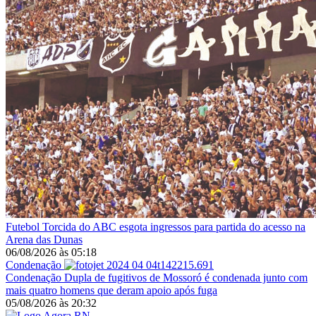
Futebol
Torcida do ABC esgota ingressos para partida do acesso na
Arena das Dunas
06/08/2026
às
05:18
Condenação
Condenação
Dupla de fugitivos de Mossoró é condenada junto com
mais quatro homens que deram apoio após fuga
05/08/2026
às
20:32