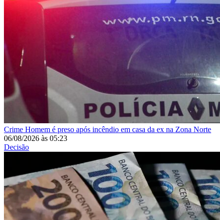
Crime
Homem é preso após incêndio em casa da ex na Zona Norte
06/08/2026
às
05:23
Decisão