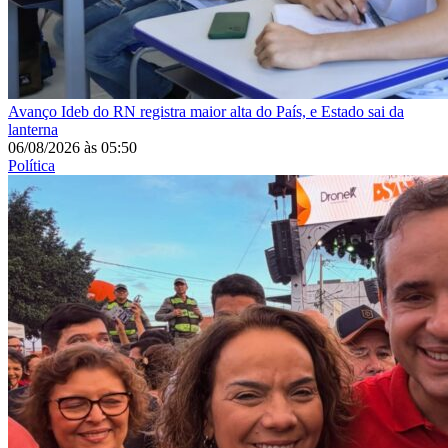
Avanço
Ideb do RN registra maior alta do País, e Estado sai da
lanterna
06/08/2026
às
05:50
Política