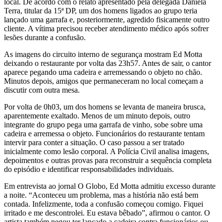
local. De acordo com o relato apresentado pela delegada Daniela
Terra, titular da 15ª DP, um dos homens ligados ao grupo teria
lançado uma garrafa e, posteriormente, agredido fisicamente outro
cliente. A vítima precisou receber atendimento médico após sofrer
lesões durante a confusão.
As imagens do circuito interno de segurança mostram Ed Motta
deixando o restaurante por volta das 23h57. Antes de sair, o cantor
aparece pegando uma cadeira e arremessando o objeto no chão.
Minutos depois, amigos que permaneceram no local começam a
discutir com outra mesa.
Por volta de 0h03, um dos homens se levanta de maneira brusca,
aparentemente exaltado. Menos de um minuto depois, outro
integrante do grupo pega uma garrafa de vinho, sobe sobre uma
cadeira e arremessa o objeto. Funcionários do restaurante tentam
intervir para conter a situação. O caso passou a ser tratado
inicialmente como lesão corporal. A Polícia Civil analisa imagens,
depoimentos e outras provas para reconstruir a sequência completa
do episódio e identificar responsabilidades individuais.
Em entrevista ao jornal O Globo, Ed Motta admitiu excesso durante
a noite. “Aconteceu um problema, mas a história não está bem
contada. Infelizmente, toda a confusão começou comigo. Fiquei
irritado e me descontrolei. Eu estava bêbado”, afirmou o cantor. O
artista também negou ter lançado a cadeira contra funcionários ou