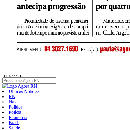
BUSCAR
Últimas Notícias
RN
Natal
Política
Polícia
Economia
Brasil
Saúde