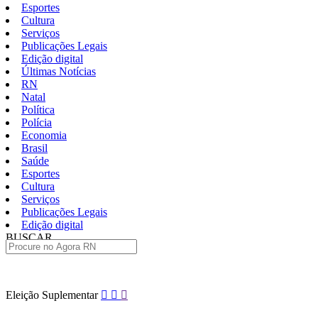
Esportes
Cultura
Serviços
Publicações Legais
Edição digital
Últimas Notícias
RN
Natal
Política
Polícia
Economia
Brasil
Saúde
Esportes
Cultura
Serviços
Publicações Legais
Edição digital
BUSCAR
ÚLTIMAS
Pular
Eleição Suplementar
para
o