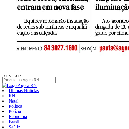
BUSCAR
Últimas Notícias
RN
Natal
Política
Polícia
Economia
Brasil
Saúde