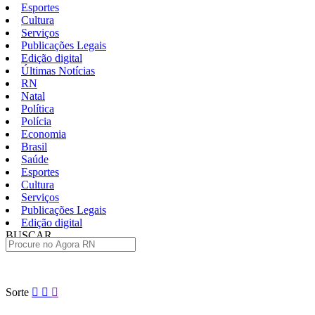
Esportes
Cultura
Serviços
Publicações Legais
Edição digital
Últimas Notícias
RN
Natal
Política
Polícia
Economia
Brasil
Saúde
Esportes
Cultura
Serviços
Publicações Legais
Edição digital
BUSCAR
ÚLTIMAS
Pular
Sorte
para
o