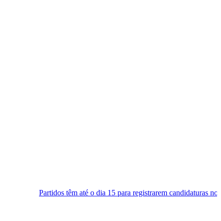
os têm até o dia 15 para registrarem candidaturas nos tribunais
Sen