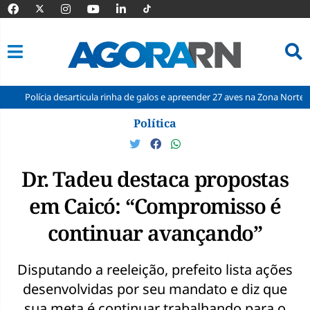
ícia desarticula rinha de galos e apreender 27 aves na Zona Norte de Natal
Pular
Política
para
o
conteúdo
Dr. Tadeu destaca propostas
em Caicó: “Compromisso é
continuar avançando”
Disputando a reeleição, prefeito lista ações
desenvolvidas por seu mandato e diz que
sua meta é continuar trabalhando para o