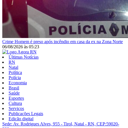
Crime
Homem é preso após incêndio em casa da ex na Zona Norte
06/08/2026
às
05:23
Últimas Notícias
RN
Natal
Política
Polícia
Economia
Brasil
Saúde
Esportes
Cultura
Serviços
Publicações Legais
Edição digital
Sede: Av. Rodrigues Alves, 955 - Tirol, Natal - RN, CEP:59020-