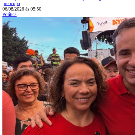
preocupa
06/08/2026
às
05:50
Política