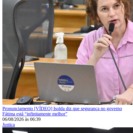
Pronunciamento
[VÍDEO] Isolda diz que segurança no governo
Fátima está “infinitamente melhor”
06/08/2026
às
06:39
Justiça