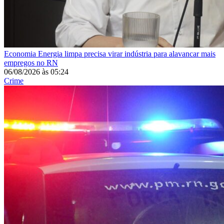
Economia
Energia limpa precisa virar indústria para alavancar mais
empregos no RN
06/08/2026
às
05:24
Crime