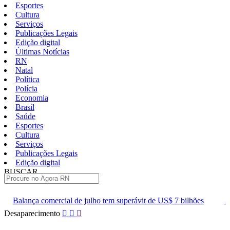
Esportes
Cultura
Serviços
Publicações Legais
Edição digital
Últimas Notícias
RN
Natal
Política
Polícia
Economia
Brasil
Saúde
Esportes
Cultura
Serviços
Publicações Legais
Edição digital
BUSCAR
ÚLTIMAS
 de julho tem superávit de US$ 7 bilhões
Lei que aumenta punição
Pular
Desaparecimento
para
o