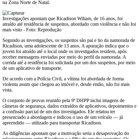
na Zona Norte de Natal.
Investigações apontam que Ricadison Wiliam, de 16 anos, foi
atraído até residência de suspeitos, abordado com violência e não foi
mais visto - Foto: Reprodução
Segundo as investigações, os suspeitos são pai e tio da namorada de
Ricadison, uma adolescente de 13 anos. A apuração indica que o
jovem foi atraído até o local onde os investigados residem, após
receber mensagens enviadas por meio do perfil da namorada. A
corrida até a residência foi solicitada por um dos suspeitos, por meio
de um aplicativo de transporte.
De acordo com a Polícia Civil, a vítima foi abordada de forma
violenta assim que chegou ao imóvel e, desde então, não foi mais
vista.
O conjunto de provas reunido pela 9ª DHPP inclui imagens de
câmeras de segurança, dados extraídos de aplicativos, depoimentos e
a confissão parcial de um dos investigados. Ele relatou ter
presenciado a abordagem e indicou o uso de um veículo — já
apreendido — utilizado para transportar Ricadison.
As diligências apontam que a motivação seria a desaprovação do
relacionamento entre Ricadison e a filha de um dos suspeitos. Os