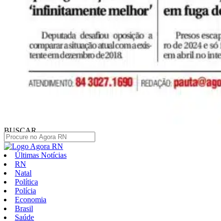
BUSCAR
Últimas Notícias
RN
Natal
Política
Polícia
Economia
Brasil
Saúde