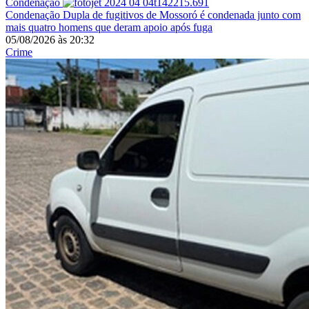
Condenação
Condenação
Dupla de fugitivos de Mossoró é condenada junto com
mais quatro homens que deram apoio após fuga
05/08/2026
às
20:32
Crime