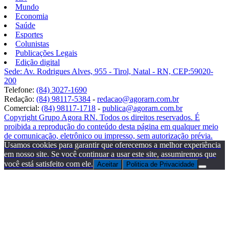
Mundo
Economia
Saúde
Esportes
Colunistas
Publicações Legais
Edição digital
Sede: Av. Rodrigues Alves, 955 - Tirol, Natal - RN, CEP:59020-
200
Telefone:
(84) 3027-1690
Redação:
(84) 98117-5384
-
redacao@agorarn.com.br
Comercial:
(84) 98117-1718
-
publica@agorarn.com.br
Copyright Grupo Agora RN. Todos os direitos reservados. É
proibida a reprodução do conteúdo desta página em qualquer meio
de comunicação, eletrônico ou impresso, sem autorização prévia.
Usamos cookies para garantir que oferecemos a melhor experiência
em nosso site. Se você continuar a usar este site, assumiremos que
você está satisfeito com ele.
Aceitar
Politica de Privacidade