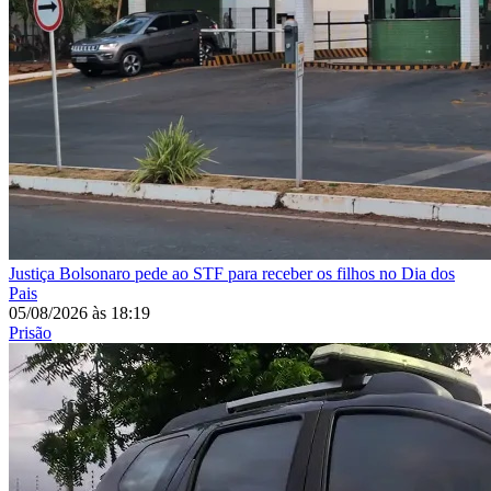
Justiça
Bolsonaro pede ao STF para receber os filhos no Dia dos
Pais
05/08/2026
às
18:19
Prisão