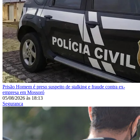
Prisão
Homem é preso suspeito de stalking e fraude contra ex-
empresa em Mossoró
05/08/2026
às
18:13
Segurança