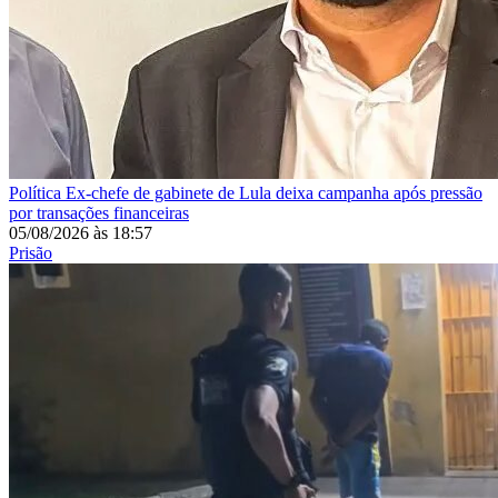
Política
Ex-chefe de gabinete de Lula deixa campanha após pressão
por transações financeiras
05/08/2026
às
18:57
Prisão