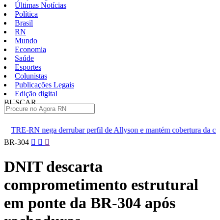
Últimas Notícias
Política
Brasil
RN
Mundo
Economia
Saúde
Esportes
Colunistas
Publicações Legais
Edição digital
BUSCAR
ÚLTIMAS
 derrubar perfil de Allyson e mantém cobertura da convenção
D
Pular
BR-304
para
o
DNIT descarta
conteúdo
comprometimento estrutural
em ponte da BR-304 após