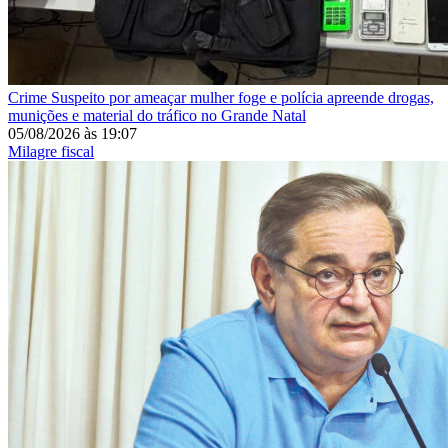
Crime
Suspeito por ameaçar mulher foge e polícia apreende drogas,
munições e material do tráfico no Grande Natal
05/08/2026
às
19:07
Milagre fiscal