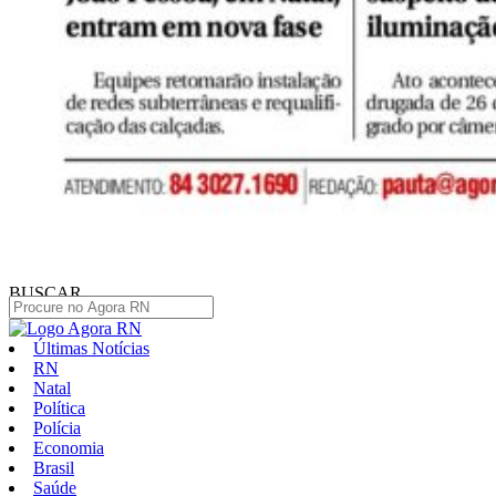
BUSCAR
Últimas Notícias
RN
Natal
Política
Polícia
Economia
Brasil
Saúde