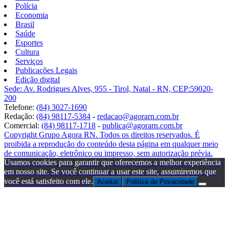
Polícia
Economia
Brasil
Saúde
Esportes
Cultura
Serviços
Publicações Legais
Edição digital
Sede: Av. Rodrigues Alves, 955 - Tirol, Natal - RN, CEP:59020-
200
Telefone:
(84) 3027-1690
Redação:
(84) 98117-5384
-
redacao@agorarn.com.br
Comercial:
(84) 98117-1718
-
publica@agorarn.com.br
Copyright Grupo Agora RN. Todos os direitos reservados. É
proibida a reprodução do conteúdo desta página em qualquer meio
de comunicação, eletrônico ou impresso, sem autorização prévia.
Usamos cookies para garantir que oferecemos a melhor experiência
em nosso site. Se você continuar a usar este site, assumiremos que
você está satisfeito com ele.
Aceitar
Politica de Privacidade