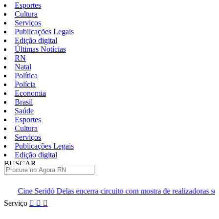
Esportes
Cultura
Serviços
Publicações Legais
Edição digital
Últimas Notícias
RN
Natal
Política
Polícia
Economia
Brasil
Saúde
Esportes
Cultura
Serviços
Publicações Legais
Edição digital
BUSCAR
ÚLTIMAS
as encerra circuito com mostra de realizadoras seridoenses em Caicó
Pular
Serviço
para
o