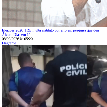
Eleições 2026
TRE multa instituto por erro em pesquisa que deu
Álvaro Dias em 1º
08/08/2026
às
05:20
Flagrante