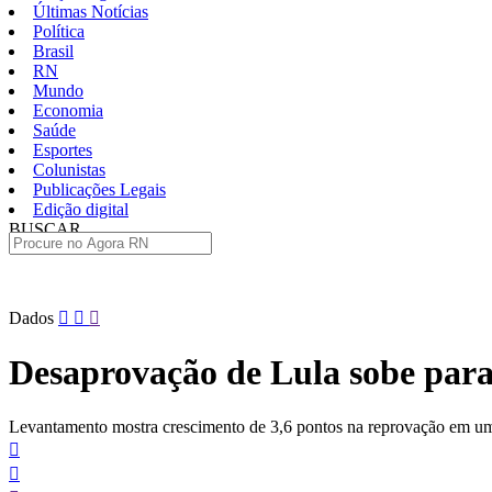
Últimas Notícias
Política
Brasil
RN
Mundo
Economia
Saúde
Esportes
Colunistas
Publicações Legais
Edição digital
BUSCAR
ÚLTIMAS
Pular
Dados
para
o
Desaprovação de Lula sobe para
conteúdo
Levantamento mostra crescimento de 3,6 pontos na reprovação em u