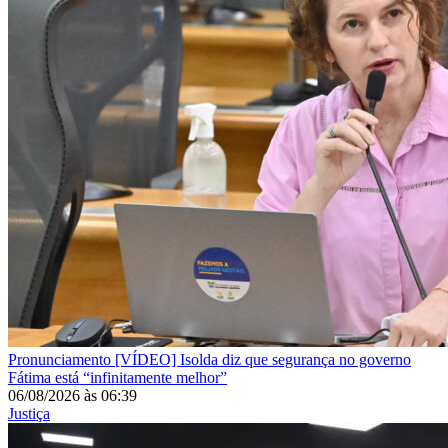
Pronunciamento
[VÍDEO] Isolda diz que segurança no governo
Fátima está “infinitamente melhor”
06/08/2026
às
06:39
Justiça