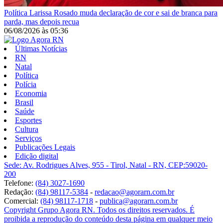
Política
Larissa Rosado muda declaração de cor e sai de branca para
parda, mas depois recua
06/08/2026
às
05:36
Últimas Notícias
RN
Natal
Política
Polícia
Economia
Brasil
Saúde
Esportes
Cultura
Serviços
Publicações Legais
Edição digital
Sede: Av. Rodrigues Alves, 955 - Tirol, Natal - RN, CEP:59020-
200
Telefone:
(84) 3027-1690
Redação:
(84) 98117-5384
-
redacao@agorarn.com.br
Comercial:
(84) 98117-1718
-
publica@agorarn.com.br
Copyright Grupo Agora RN. Todos os direitos reservados. É
proibida a reprodução do conteúdo desta página em qualquer meio