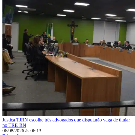
Justiça
TJRN escolhe três advogados que disputarão vaga de titular
no TRE-RN
06/08/2026
às
06:13