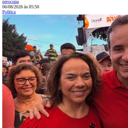
preocupa
06/08/2026
às
05:50
Política