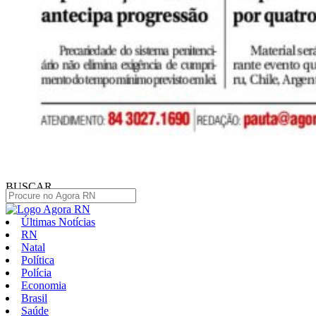
BUSCAR
Últimas Notícias
RN
Natal
Política
Polícia
Economia
Brasil
Saúde