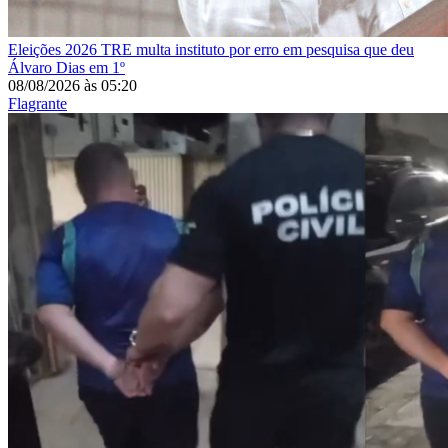
Eleições 2026
TRE multa instituto por erro em pesquisa que deu
Álvaro Dias em 1º
08/08/2026
às
05:20
Flagrante