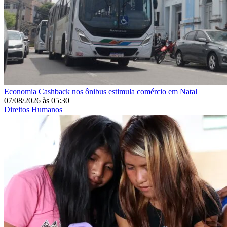
Economia
Cashback nos ônibus estimula comércio em Natal
07/08/2026
às
05:30
Direitos Humanos