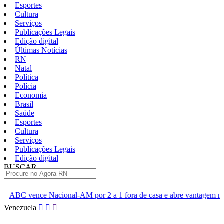
Esportes
Cultura
Serviços
Publicações Legais
Edição digital
Últimas Notícias
RN
Natal
Política
Polícia
Economia
Brasil
Saúde
Esportes
Cultura
Serviços
Publicações Legais
Edição digital
BUSCAR
ÚLTIMAS
AM por 2 a 1 fora de casa e abre vantagem nas quartas
Cine Se
Pular
Venezuela
para
o