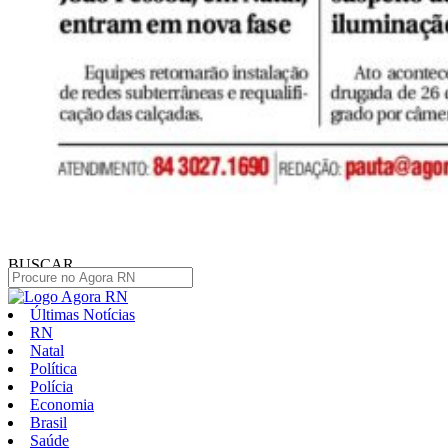
BUSCAR
Últimas Notícias
RN
Natal
Política
Polícia
Economia
Brasil
Saúde