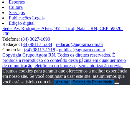
Esportes
Cultura
Serviços
Publicações Legais
Edição digital
Sede: Av. Rodrigues Alves, 955 - Tirol, Natal - RN, CEP:59020-
200
Telefone:
(84) 3027-1690
Redação:
(84) 98117-5384
-
redacao@agorarn.com.br
Comercial:
(84) 98117-1718
-
publica@agorarn.com.br
Copyright Grupo Agora RN. Todos os direitos reservados. É
proibida a reprodução do conteúdo desta página em qualquer meio
de comunicação, eletrônico ou impresso, sem autorização prévia.
Usamos cookies para garantir que oferecemos a melhor experiência
em nosso site. Se você continuar a usar este site, assumiremos que
você está satisfeito com ele.
Aceitar
Politica de Privacidade