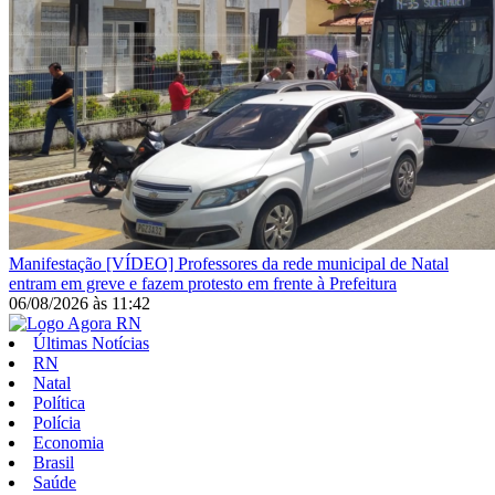
Manifestação
[VÍDEO] Professores da rede municipal de Natal
entram em greve e fazem protesto em frente à Prefeitura
06/08/2026
às
11:42
Últimas Notícias
RN
Natal
Política
Polícia
Economia
Brasil
Saúde