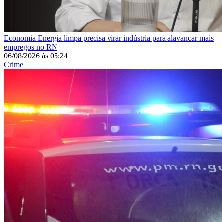
Economia
Energia limpa precisa virar indústria para alavancar mais
empregos no RN
06/08/2026
às
05:24
Crime