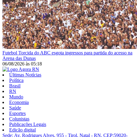
Futebol
Torcida do ABC esgota ingressos para partida do acesso na
Arena das Dunas
06/08/2026
às
05:18
Últimas Notícias
Política
Brasil
RN
Mundo
Economia
Saúde
Esportes
Colunistas
Publicações Legais
Edição digital
Sede: Av. Rodrigues Alves, 955 - Tirol, Natal - RN, CEP:59020-