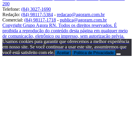
200
Telefone:
(84) 3027-1690
Redação:
(84) 98117-5384
-
redacao@agorarn.com.br
Comercial:
(84) 98117-1718
-
publica@agorarn.com.br
Copyright Grupo Agora RN. Todos os direitos reservados. É
proibida a reprodução do conteúdo desta página em qualquer meio
de comunicação, eletrônico ou impresso, sem autorização prévia.
Usamos cookies para garantir que oferecemos a melhor experiência
em nosso site. Se você continuar a usar este site, assumiremos que
você está satisfeito com ele.
Aceitar
Politica de Privacidade