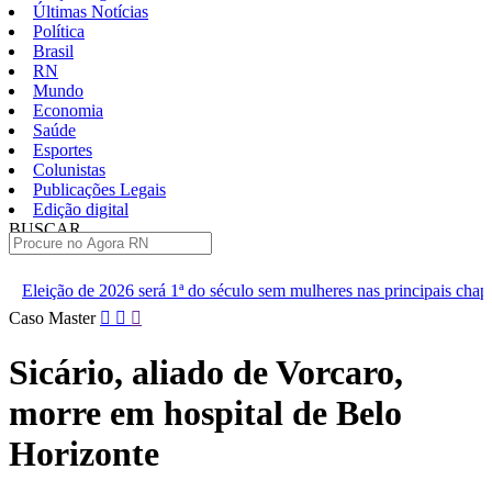
Últimas Notícias
Política
Brasil
RN
Mundo
Economia
Saúde
Esportes
Colunistas
Publicações Legais
Edição digital
BUSCAR
ÚLTIMAS
á 1ª do século sem mulheres nas principais chapas
Renan diz que
Pular
Caso Master
para
o
Sicário, aliado de Vorcaro,
conteúdo
morre em hospital de Belo
Horizonte