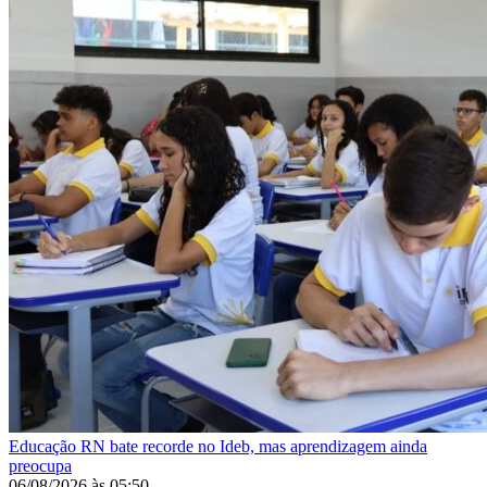
Educação
RN bate recorde no Ideb, mas aprendizagem ainda
preocupa
06/08/2026
às
05:50