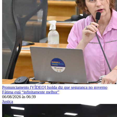
Pronunciamento
[VÍDEO] Isolda diz que segurança no governo
Fátima está “infinitamente melhor”
06/08/2026
às
06:39
Justiça