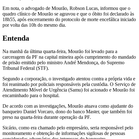
Em nota, o advogado de Mourão, Robson Lucas, informou que o
quadro clínico de Mourão se agravou e que o óbito foi declarado às
18h55, após encerramento do protocolo de morte encefálica iniciado
por volta das 10h do mesmo dia.
Entenda
Na manhã da última quarta-feira, Mourão foi levado para a
carceragem da PF na capital mineira após cumprimento do mandado
de prisão emitido pelo ministro André Mendonça, do Supremo
Tribunal Federal (STF).
Segundo a corporação, o investigado atentou contra a própria vida e
foi reanimado por policiais responsáveis pela custódia. O Serviço de
Atendimento Móvel de Urgência (Samu) foi acionado e Mourão foi
encaminhado para o hospital.
De acordo com as investigações, Mourão atuava como ajudante do
banqueiro Daniel Vorcaro, dono do banco Master, que também foi
preso na quarta-feira durante operação da PF.
Sicário, como era chamado pelo empresário, seria responsável pelo
monitoramento e obtenção de informações sigilosas de pessoas
consideradas adversárias dos interesses do banqueiro.