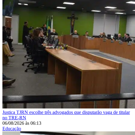
Justiça
TJRN escolhe três advogados que disputarão vaga de titular
no TRE-RN
06/08/2026
às
06:13
Educação