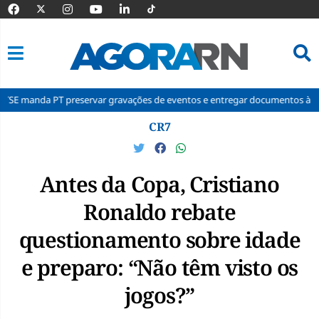
T preservar gravações de eventos e entregar documentos à Corte
Po
Pular
CR7
para
o
conteúdo
Antes da Copa, Cristiano
Ronaldo rebate
questionamento sobre idade
e preparo: “Não têm visto os
jogos?”