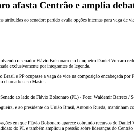
ro afasta Centrão e amplia debat
 atribuídas ao senador; partido avalia opções internas para vaga de vi
nvolvendo o senador Flávio Bolsonaro e o banqueiro Daniel Vorcaro red
mada exclusivamente por integrantes da legenda.
nião Brasil e PP ocupasse a vaga de vice na composição encabeçada por F
 do chamado caso Master.
 Senado ao lado de Flávio Bolsonaro (PL) - Foto: Waldemir Barreto / 
ogueira, e ao presidente do União Brasil, Antonio Rueda, mantinham con
avações em que Flávio Bolsonaro aparece cobrando recursos de Daniel Vor
candidato do PL e também ampliou a pressão sobre lideranças do Centr