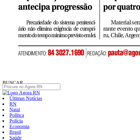
BUSCAR
Últimas Notícias
RN
Natal
Política
Polícia
Economia
Brasil
Saúde