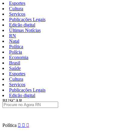
Esportes
Cultura
Serviços
Publicações Legais
Edição digital
Últimas Notícias
RN
Natal
Política
Polícia
Economia
Brasil
Saúde
Esportes
Cultura
Serviços
Publicações Legais
Edição digital
BUSCAR
ÚLTIMAS
Pular
Política
para
o