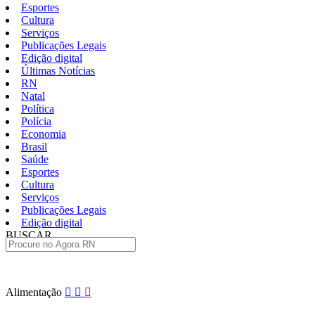
Esportes
Cultura
Serviços
Publicações Legais
Edição digital
Últimas Notícias
RN
Natal
Política
Polícia
Economia
Brasil
Saúde
Esportes
Cultura
Serviços
Publicações Legais
Edição digital
BUSCAR
ÚLTIMAS
Pular
Alimentação
para
o