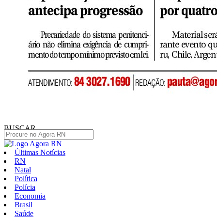
BUSCAR
Últimas Notícias
RN
Natal
Política
Polícia
Economia
Brasil
Saúde