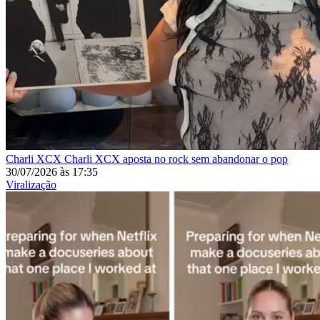
Charli XCX
Charli XCX aposta no rock sem abandonar o pop
30/07/2026
às
17:35
Viralização