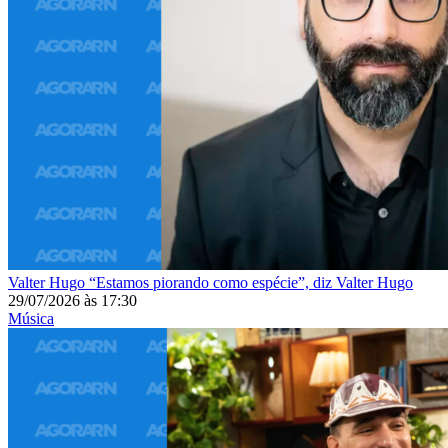
Valter Hugo
“Estamos piorando como espécie”, diz Valter Hugo
29/07/2026
às
17:30
Música