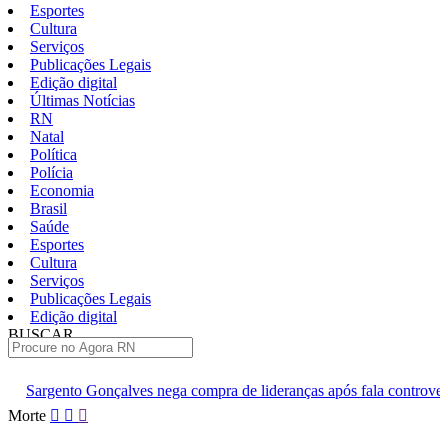
Esportes
Cultura
Serviços
Publicações Legais
Edição digital
Últimas Notícias
RN
Natal
Política
Polícia
Economia
Brasil
Saúde
Esportes
Cultura
Serviços
Publicações Legais
Edição digital
BUSCAR
ÚLTIMAS
es nega compra de lideranças após fala controversa em entrevista
Pular
Morte
para
o