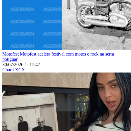
Motofest
Motofest acelera festival com motos e rock na serra
potiguar
30/07/2026
às
17:47
Charli XCX