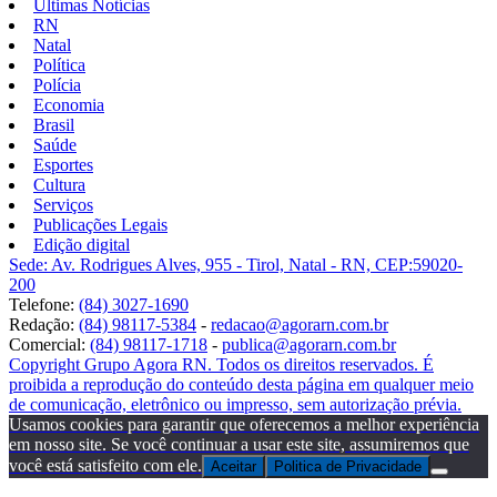
Últimas Notícias
RN
Natal
Política
Polícia
Economia
Brasil
Saúde
Esportes
Cultura
Serviços
Publicações Legais
Edição digital
Sede: Av. Rodrigues Alves, 955 - Tirol, Natal - RN, CEP:59020-
200
Telefone:
(84) 3027-1690
Redação:
(84) 98117-5384
-
redacao@agorarn.com.br
Comercial:
(84) 98117-1718
-
publica@agorarn.com.br
Copyright Grupo Agora RN. Todos os direitos reservados. É
proibida a reprodução do conteúdo desta página em qualquer meio
de comunicação, eletrônico ou impresso, sem autorização prévia.
Usamos cookies para garantir que oferecemos a melhor experiência
em nosso site. Se você continuar a usar este site, assumiremos que
você está satisfeito com ele.
Aceitar
Politica de Privacidade