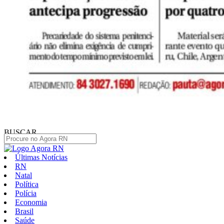
BUSCAR
Últimas Notícias
RN
Natal
Política
Polícia
Economia
Brasil
Saúde