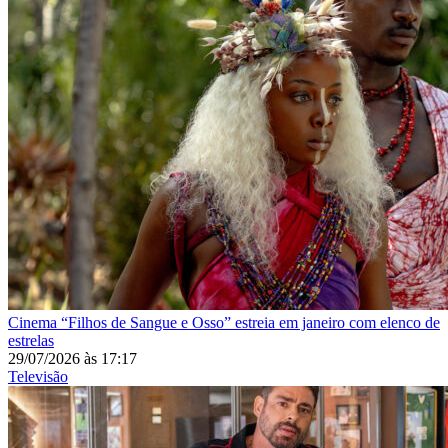
Cinema
“Filhos de Sangue e Osso” estreia em janeiro com elenco de
estrelas
29/07/2026
às
17:17
Televisão