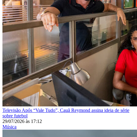
Televisão
Após “Vale Tudo”, Cauã Reymond assina ideia de série
sobre futebol
29/07/2026
às
17:12
Música