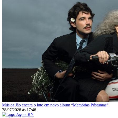
Música
Jão encara o luto em novo álbum “Memórias Póstumas”
28/07/2026
às
17:46