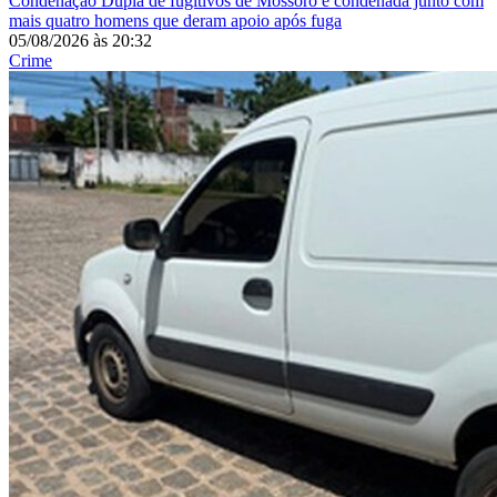
Condenação
Dupla de fugitivos de Mossoró é condenada junto com
mais quatro homens que deram apoio após fuga
05/08/2026
às
20:32
Crime