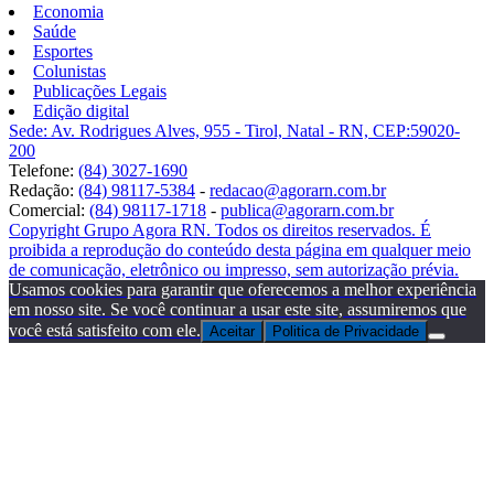
Economia
Saúde
Esportes
Colunistas
Publicações Legais
Edição digital
Sede: Av. Rodrigues Alves, 955 - Tirol, Natal - RN, CEP:59020-
200
Telefone:
(84) 3027-1690
Redação:
(84) 98117-5384
-
redacao@agorarn.com.br
Comercial:
(84) 98117-1718
-
publica@agorarn.com.br
Copyright Grupo Agora RN. Todos os direitos reservados. É
proibida a reprodução do conteúdo desta página em qualquer meio
de comunicação, eletrônico ou impresso, sem autorização prévia.
Usamos cookies para garantir que oferecemos a melhor experiência
em nosso site. Se você continuar a usar este site, assumiremos que
você está satisfeito com ele.
Aceitar
Politica de Privacidade