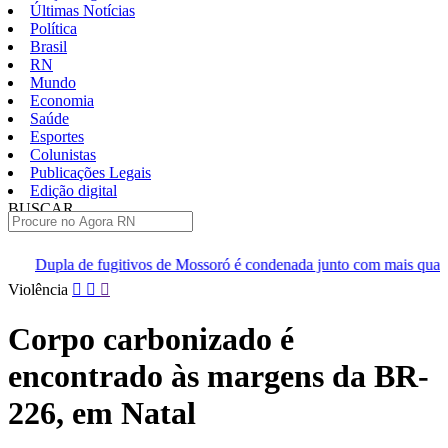
Últimas Notícias
Política
Brasil
RN
Mundo
Economia
Saúde
Esportes
Colunistas
Publicações Legais
Edição digital
BUSCAR
ÚLTIMAS
vos de Mossoró é condenada junto com mais quatro homens que deram a
Pular
Violência
para
o
Corpo carbonizado é
conteúdo
encontrado às margens da BR-
226, em Natal