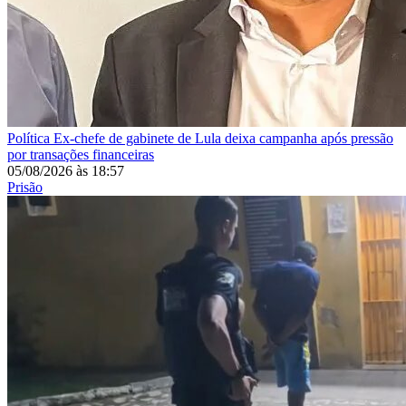
Política
Ex-chefe de gabinete de Lula deixa campanha após pressão
por transações financeiras
05/08/2026
às
18:57
Prisão